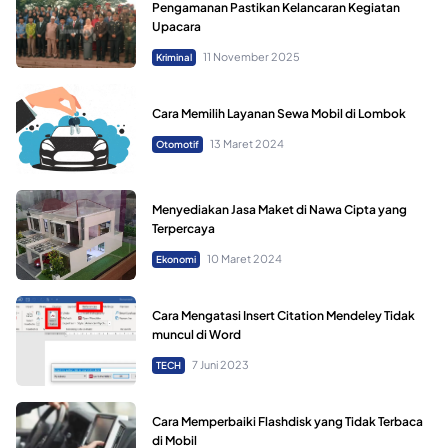
Pengamanan Pastikan Kelancaran Kegiatan
Upacara
11 November 2025
Kriminal
Cara Memilih Layanan Sewa Mobil di Lombok
13 Maret 2024
Otomotif
Menyediakan Jasa Maket di Nawa Cipta yang
Terpercaya
10 Maret 2024
Ekonomi
Cara Mengatasi Insert Citation Mendeley Tidak
muncul di Word
7 Juni 2023
TECH
Cara Memperbaiki Flashdisk yang Tidak Terbaca
di Mobil