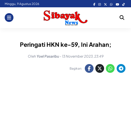
Skip
Minggu, 9 Agustus 2026
to
content
Peringati HKN ke-59, Ini Arahan;
Oleh
Yoel Pasaribu
-
13 November 2023, 23:49
Bagikan: