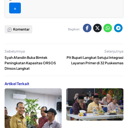
=
Komentar
Bagikan:
Sebelumnya
Selanjutnya
Syah Afandin Buka Bimtek
Plt Bupati Langkat Setujui Integrasi
Peningkatan Kapasitas ORSOS
Layanan Primer di 32 Puskesmas
Dinsos Langkat
Artikel Terkait