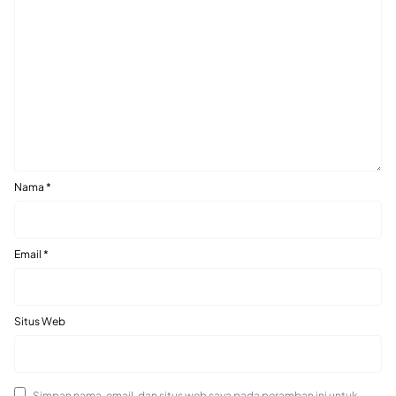
Nama
*
Email
*
Situs Web
Simpan nama, email, dan situs web saya pada peramban ini untuk