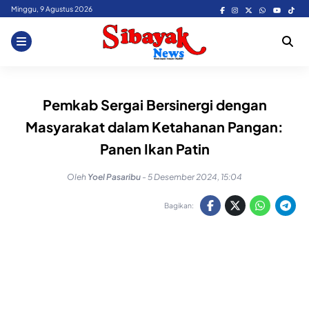
Skip
Minggu, 9 Agustus 2026
to
content
Pemkab Sergai Bersinergi dengan
Masyarakat dalam Ketahanan Pangan:
Panen Ikan Patin
Oleh
Yoel Pasaribu
-
5 Desember 2024, 15:04
Bagikan: