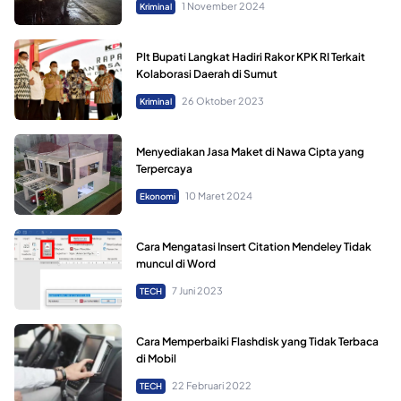
1 November 2024
Kriminal
Plt Bupati Langkat Hadiri Rakor KPK RI Terkait
Kolaborasi Daerah di Sumut
26 Oktober 2023
Kriminal
Menyediakan Jasa Maket di Nawa Cipta yang
Terpercaya
10 Maret 2024
Ekonomi
Cara Mengatasi Insert Citation Mendeley Tidak
muncul di Word
7 Juni 2023
TECH
Cara Memperbaiki Flashdisk yang Tidak Terbaca
di Mobil
22 Februari 2022
TECH