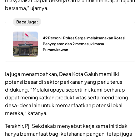
masyarakat dapat bekerja sama untuk mencapai tujuan
bersama,” ujarnya.
Baca Juga:
49 Personil Polres Sergai melaksanakan Rotasi
Penyegaran dan 2 memasuki masa
Purnawirawan
Ia juga menambahkan, Desa Kota Galuh memiliki
potensi besar di sektor perikanan yang perlu terus
didukung. “Melalui upaya seperti ini, kami berharap
dapat meningkatkan produktivitas serta mendorong
desa-desa lain untuk memanfaatkan potensi lokal
mereka,” katanya.
Terakhir, Pj. Sekdakab menyebut kerja sama ini tidak
hanya bermanfaat bagi ketahanan pangan, tetapi juga