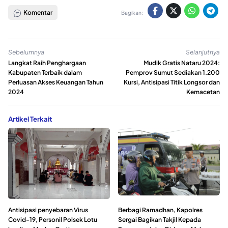
Komentar
Bagikan:
Sebelumnya
Selanjutnya
Langkat Raih Penghargaan
Mudik Gratis Nataru 2024:
Kabupaten Terbaik dalam
Pemprov Sumut Sediakan 1.200
Perluasan Akses Keuangan Tahun
Kursi, Antisipasi Titik Longsor dan
2024
Kemacetan
Artikel Terkait
Antisipasi penyebaran Virus
Berbagi Ramadhan, Kapolres
Covid-19, Personil Polsek Lotu
Sergai Bagikan Takjil Kepada