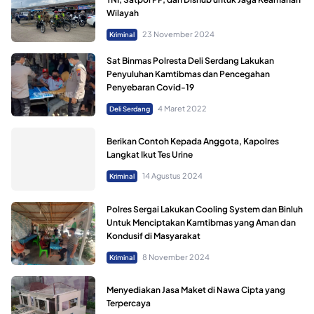
Wilayah
23 November 2024
Kriminal
Sat Binmas Polresta Deli Serdang Lakukan
Penyuluhan Kamtibmas dan Pencegahan
Penyebaran Covid-19
4 Maret 2022
Deli Serdang
Berikan Contoh Kepada Anggota, Kapolres
Langkat Ikut Tes Urine
14 Agustus 2024
Kriminal
Polres Sergai Lakukan Cooling System dan Binluh
Untuk Menciptakan Kamtibmas yang Aman dan
Kondusif di Masyarakat
8 November 2024
Kriminal
Menyediakan Jasa Maket di Nawa Cipta yang
Terpercaya