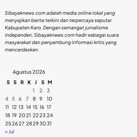
Sibayaknews.com adalah media online lokal yang
menyajikan berita terkini dan terpercaya seputar
Kabupaten Karo. Dengan semangat jurnalisme
independen, Sibayaknews.com hadir sebagai suara
masyarakat dan penyambung informasi kritis yang
mencerdaskan.
Agustus 2026
S
S
R
K
J
S
M
1
2
3
4
5
6
7
8
9
10
11
12
13
14
15
16
17
18
19
20
21
22
23
24
25
26
27
28
29
30
31
« Jul