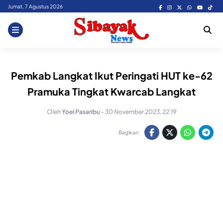
Skip
Jumat, 7 Agustus 2026
to
content
Pemkab Langkat Ikut Peringati HUT ke-62
Pramuka Tingkat Kwarcab Langkat
Oleh
Yoel Pasaribu
-
30 November 2023, 22:19
Bagikan: