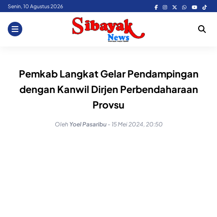
Skip
Senin, 10 Agustus 2026
to
content
Pemkab Langkat Gelar Pendampingan
dengan Kanwil Dirjen Perbendaharaan
Provsu
Oleh
Yoel Pasaribu
-
15 Mei 2024, 20:50