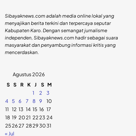
Sibayaknews.com adalah media online lokal yang
menyajikan berita terkini dan terpercaya seputar
Kabupaten Karo. Dengan semangat jurnalisme
independen, Sibayaknews.com hadir sebagai suara
masyarakat dan penyambung informasi kritis yang
mencerdaskan.
Agustus 2026
S
S
R
K
J
S
M
1
2
3
4
5
6
7
8
9
10
11
12
13
14
15
16
17
18
19
20
21
22
23
24
25
26
27
28
29
30
31
« Jul