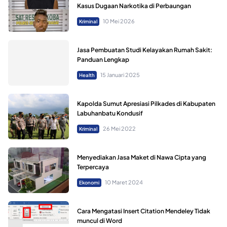
Kasus Dugaan Narkotika di Perbaungan
10 Mei 2026
Kriminal
Jasa Pembuatan Studi Kelayakan Rumah Sakit:
Panduan Lengkap
15 Januari 2025
Health
Kapolda Sumut Apresiasi Pilkades di Kabupaten
Labuhanbatu Kondusif
26 Mei 2022
Kriminal
Menyediakan Jasa Maket di Nawa Cipta yang
Terpercaya
10 Maret 2024
Ekonomi
Cara Mengatasi Insert Citation Mendeley Tidak
muncul di Word