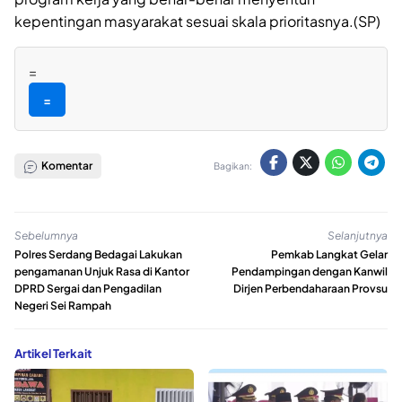
kepentingan masyarakat sesuai skala prioritasnya.(SP)
=
=
Komentar
Bagikan:
Sebelumnya
Selanjutnya
Polres Serdang Bedagai Lakukan
Pemkab Langkat Gelar
pengamanan Unjuk Rasa di Kantor
Pendampingan dengan Kanwil
DPRD Sergai dan Pengadilan
Dirjen Perbendaharaan Provsu
Negeri Sei Rampah
Artikel Terkait