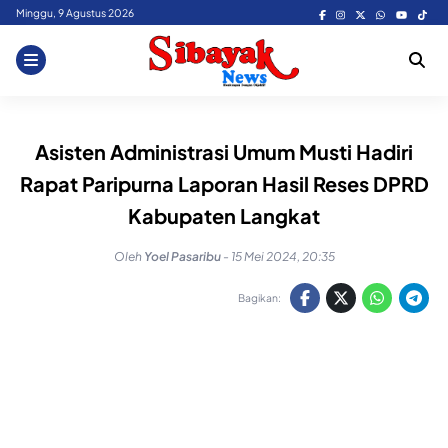
Skip
Minggu, 9 Agustus 2026
to
content
Asisten Administrasi Umum Musti Hadiri
Rapat Paripurna Laporan Hasil Reses DPRD
Kabupaten Langkat
Oleh
Yoel Pasaribu
-
15 Mei 2024, 20:35
Bagikan: