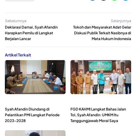
Sebelumnya
Selanjutnya
Deklarasi Damai, Syah Afandin
Tokoh dan Masyarakat Adat Gelar
Harapkan Pemilu di Langkat
Diskusi Publik Terkait Nasibnya di
Berjalan Lancar
Mata Hukum Indonesia
Artikel Terkait
Syah Afandin Diundang di
FGD KAHMI Langkat Bahas Jalan
Pelantikan PMI Langkat Periode
Tol, Syah Afandin: UMKM Itu
2023-2028
Tanggungjawab Moral Saya