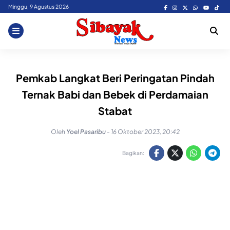
Skip
Minggu, 9 Agustus 2026
to
content
Pemkab Langkat Beri Peringatan Pindah
Ternak Babi dan Bebek di Perdamaian
Stabat
Oleh
Yoel Pasaribu
-
16 Oktober 2023, 20:42
Bagikan: