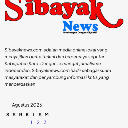
Sibayaknews.com adalah media online lokal yang
menyajikan berita terkini dan terpercaya seputar
Kabupaten Karo. Dengan semangat jurnalisme
independen, Sibayaknews.com hadir sebagai suara
masyarakat dan penyambung informasi kritis yang
mencerdaskan.
Agustus 2026
S
S
R
K
J
S
M
1
2
3