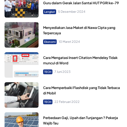
Guru dalam Gerak Jalan Santai HUT PGRI ke-79
5 Desember 2024
Langkat
Menyediakan Jasa Maket di Nawa Cipta yang
Terpercaya
10 Maret 2024
Ekonomi
Cara Mengatasi Insert Citation Mendeley Tidak
muncul di Word
7 Juni 2023
TECH
Cara Memperbaiki Flashdisk yang Tidak Terbaca
di Mobil
22 Februari 2022
TECH
Perbedaan Gaji, Upah dan Tunjangan ? Pekerja
Wajib Tau