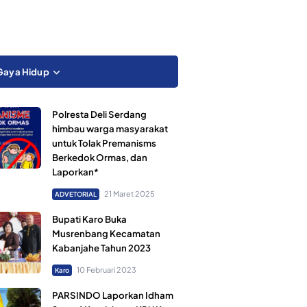
Gaya Hidup
Polresta Deli Serdang
himbau warga masyarakat
untuk Tolak Premanisms
Berkedok Ormas, dan
Laporkan*
21 Maret 2025
ADVETORIAL
Bupati Karo Buka
Musrenbang Kecamatan
Kabanjahe Tahun 2023
10 Februari 2023
Karo
PARSINDO Laporkan Idham