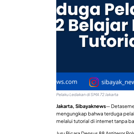
Pelaku Ledakan di SMA 72 Jakarta
Jakarta, Sibayaknews
— Detasemen 
mengungkap bahwa terduga pelaku
melalui tutorial di internet tanpa b
Juru Bicara Densus 88 Antiteror Polr