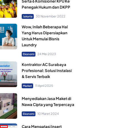
Serta 6 Komisioner KPU Ke
Penegak Hukum dan DKPP
30 November 2022
Jakarta
Wow, Inilah Beberapa Hal
Yang Harus Dipersiapkan
Untuk Memulai Bisnis
Laundry
24 Mei 2023
Ekonomi
Kontraktor AC Surabaya
Profesional: Solusi Instalasi
& Servis Terbaik
11 April 2025
Market
Menyediakan Jasa Maket di
Nawa Cipta yang Terpercaya
10 Maret 2024
Ekonomi
Cara Mengatasi Insert