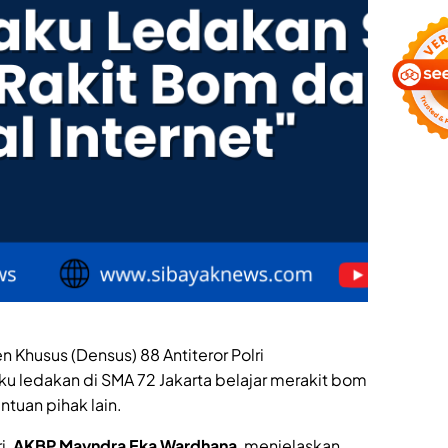
Khusus (Densus) 88 Antiteror Polri
 ledakan di SMA 72 Jakarta belajar merakit bom
antuan pihak lain.
i,
AKBP Mayndra Eka Wardhana
, menjelaskan