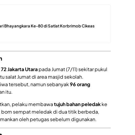
ari Bhayangkara Ke-80 di Satlat Korbrimob Cikeas
h
72 Jakarta Utara
pada Jumat (7/11) sekitar pukul
u salat Jumat di area masjid sekolah.
stiwa tersebut, namun sebanyak
96 orang
n itu.
butkan, pelaku membawa
tujuh bahan peledak
ke
at bom sempat meledak di dua titik berbeda,
diamankan oleh petugas sebelum digunakan.