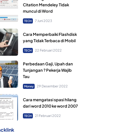
Citation Mendeley Tidak
muncul di Word
7 Juni 2023
TECH
Cara Memperbaiki Flashdisk
yang Tidak Terbaca di Mobil
22 Februari 2022
TECH
Perbedaan Gaji, Upah dan
Tunjangan ? Pekerja Wajib
Tau
29 Desember 2022
Money
Cara mengatasi spasi hilang
dari word 2010 ke word 2007
21 Februari 2022
TECH
cklink