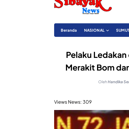
Beranda
NASIONAL
SUMU
Pelaku Ledakan d
Merakit Bom dari
Oleh
Handika Se
Views News:
309