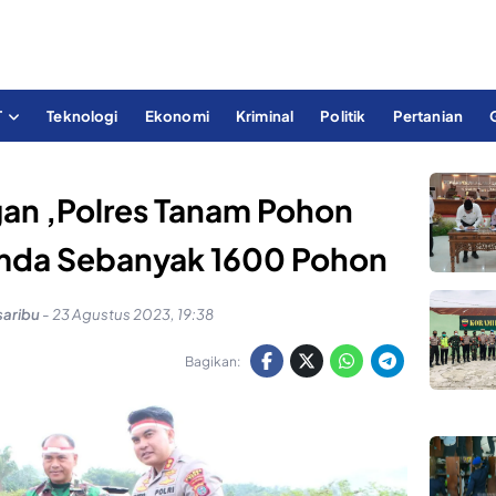
T
Teknologi
Ekonomi
Kriminal
Politik
Pertanian
gan ,Polres Tanam Pohon
mda Sebanyak 1600 Pohon
saribu
-
23 Agustus 2023, 19:38
Bagikan: