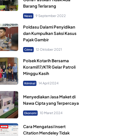
Barang Terlarang
9 September 2022
News
Poldasu Dalami Penyidikan
dan Kumpulkan Saksi Kasus
Pajak Gambir
12 Oktober 2021
Crime
Polsek Kotarih Bersama
Koramil17/KTR Gelar Patroli
Minggu Kasih
14 April 2024
Kriminal
Menyediakan Jasa Maket di
Nawa Cipta yang Terpercaya
10 Maret 2024
Ekonomi
Cara Mengatasi Insert
Citation Mendeley Tidak