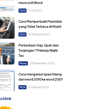
muncul di Word
7 Juni 2023
TECH
Cara Memperbaiki Flashdisk
yang Tidak Terbaca di Mobil
22 Februari 2022
TECH
Perbedaan Gaji, Upah dan
Tunjangan ? Pekerja Wajib
Tau
29 Desember 2022
Money
Cara mengatasi spasi hilang
dari word 2010 ke word 2007
21 Februari 2022
TECH
cklink