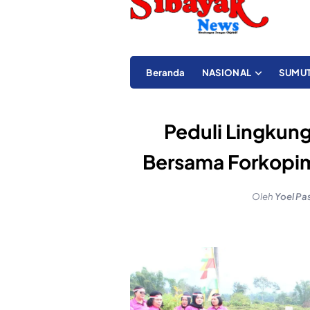
Beranda
NASIONAL
SUMU
Peduli Lingkun
Bersama Forkopi
Oleh
Yoel Pa