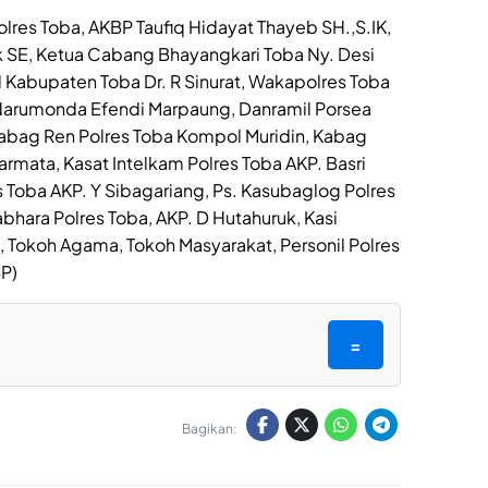
lres Toba, AKBP Taufiq Hidayat Thayeb SH.,S.IK,
k SE, Ketua Cabang Bhayangkari Toba Ny. Desi
l Kabupaten Toba Dr. R Sinurat, Wakapolres Toba
Narumonda Efendi Marpaung, Danramil Porsea
Kabag Ren Polres Toba Kompol Muridin, Kabag
mata, Kasat Intelkam Polres Toba AKP. Basri
 Toba AKP. Y Sibagariang, Ps. Kasubaglog Polres
abhara Polres Toba, AKP. D Hutahuruk, Kasi
, Tokoh Agama, Tokoh Masyarakat, Personil Polres
SP)
=
Bagikan: