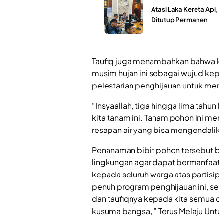
Atasi Laka Kereta Ap
Ditutup Permanen
Taufiq juga menambahkan bahwa k
musim hujan ini sebagai wujud kep
pelestarian penghijauan untuk men
“Insyaallah, tiga hingga lima tahu
kita tanam ini. Tanam pohon ini me
resapan air yang bisa mengendalik
Penanaman bibit pohon tersebut b
lingkungan agar dapat bermanfaat
kepada seluruh warga atas partis
penuh program penghijauan ini, 
dan taufiqnya kepada kita semua 
kusuma bangsa, ” Terus Melaju Un