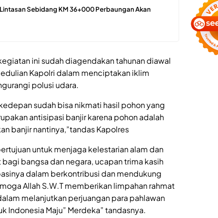
i, Lintasan Sebidang KM 36+000 Perbaungan Akan
egiatan ini sudah diagendakan tahunan diawal
edulian Kapolri dalam menciptakan iklim
gurangi polusi udara.
n kedepan sudah bisa nikmati hasil pohon yang
rupakan antisipasi banjir karena pohon adalah
an banjir nantinya,”tandas Kapolres
ertujuan untuk menjaga kelestarian alam dan
 bagi bangsa dan negara, ucapan trima kasih
ipasinya dalam berkontribusi dan mendukung
semoga Allah S.W.T memberikan limpahan rahmat
dalam melanjutkan perjuangan para pahlawan
tuk Indonesia Maju” Merdeka” tandasnya.