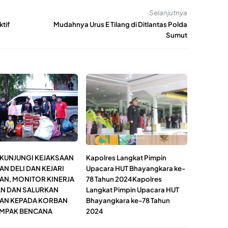
Selanjutnya
ktif
Mudahnya Urus E Tilang di Ditlantas Polda
Sumut
I KUNJUNGI KEJAKSAAN
Kapolres Langkat Pimpin
N DELI DAN KEJARI
Upacara HUT Bhayangkara ke-
AN, MONITOR KINERJA
78 Tahun 2024Kapolres
AN DAN SALURKAN
Langkat Pimpin Upacara HUT
AN KEPADA KORBAN
Bhayangkara ke-78 Tahun
MPAK BENCANA
2024