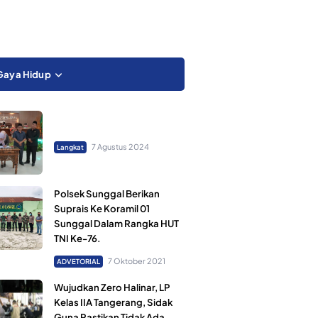
Gaya Hidup
7 Agustus 2024
Langkat
Polsek Sunggal Berikan
Suprais Ke Koramil 01
Sunggal Dalam Rangka HUT
TNI Ke-76.
7 Oktober 2021
ADVETORIAL
Wujudkan Zero Halinar, LP
Kelas IIA Tangerang, Sidak
Guna Pastikan Tidak Ada