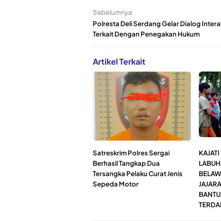
Sebelumnya
Polresta Deli Serdang Gelar Dialog Intera
Terkait Dengan Penegakan Hukum
Artikel Terkait
Satreskrim Polres Sergai
KAJAT
Berhasil Tangkap Dua
LABUHA
Tersangka Pelaku Curat Jenis
BELAW
Sepeda Motor
JAJAR
BANTU
TERDA