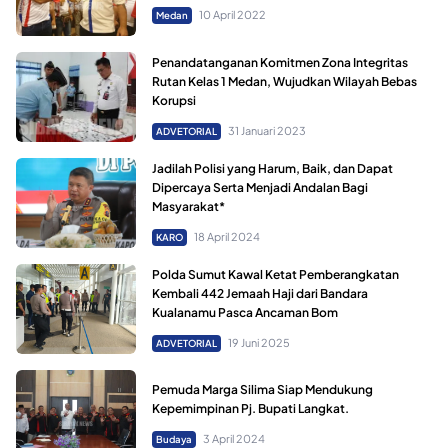
10 April 2022
Medan
Penandatanganan Komitmen Zona Integritas
Rutan Kelas 1 Medan, Wujudkan Wilayah Bebas
Korupsi
31 Januari 2023
ADVETORIAL
Jadilah Polisi yang Harum, Baik, dan Dapat
Dipercaya Serta Menjadi Andalan Bagi
Masyarakat*
18 April 2024
KARO
Polda Sumut Kawal Ketat Pemberangkatan
Kembali 442 Jemaah Haji dari Bandara
Kualanamu Pasca Ancaman Bom
19 Juni 2025
ADVETORIAL
Pemuda Marga Silima Siap Mendukung
Kepemimpinan Pj. Bupati Langkat.
3 April 2024
Budaya