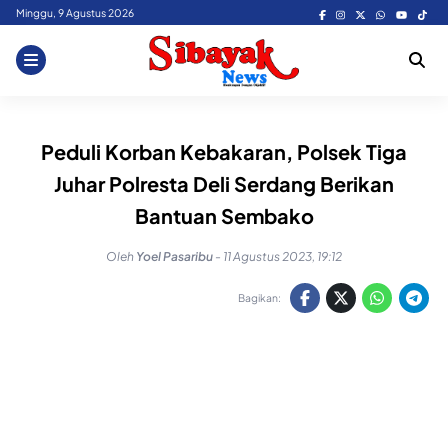
Skip
Minggu, 9 Agustus 2026
to
content
Peduli Korban Kebakaran, Polsek Tiga
Juhar Polresta Deli Serdang Berikan
Bantuan Sembako
Oleh
Yoel Pasaribu
-
11 Agustus 2023, 19:12
Bagikan: