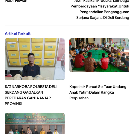
Mobil Mewah
Aktifikasikan Produksi Lembaga
Pemberdayaan Masyarakat.Untuk
Pengendalian Pengangguran
Sarjana Sarjana Di Deli Serdang
Artikel Terkait
SAT NARKOBA POLRESTA DELI
Kapolsek Percut Sei Tuan Undang
SERDANG GAGALKAN
Anak Yatim Dalam Rangka
PEREDARAN GANJA ANTAR
Perpisahan
PROVINSI