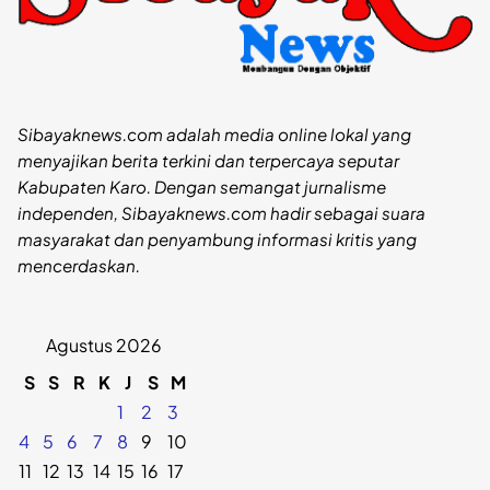
Sibayaknews.com adalah media online lokal yang
menyajikan berita terkini dan terpercaya seputar
Kabupaten Karo. Dengan semangat jurnalisme
independen, Sibayaknews.com hadir sebagai suara
masyarakat dan penyambung informasi kritis yang
mencerdaskan.
Agustus 2026
S
S
R
K
J
S
M
1
2
3
4
5
6
7
8
9
10
11
12
13
14
15
16
17