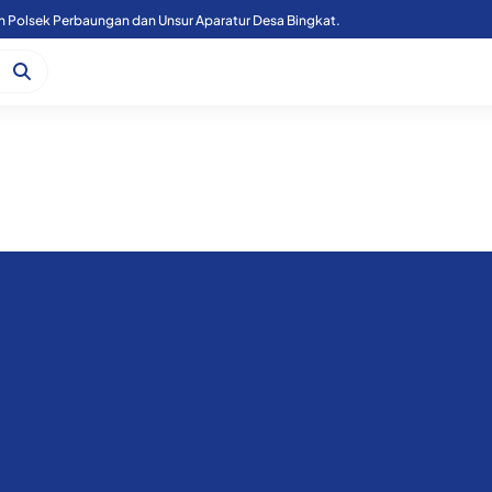
n Polsek Perbaungan dan Unsur Aparatur Desa Bingkat.
Kapoolres Sergai Bersama Forkopimda Sergai Tinjau Fasilitas Sekolah Rakyat, di Kecamatan Firdaus.