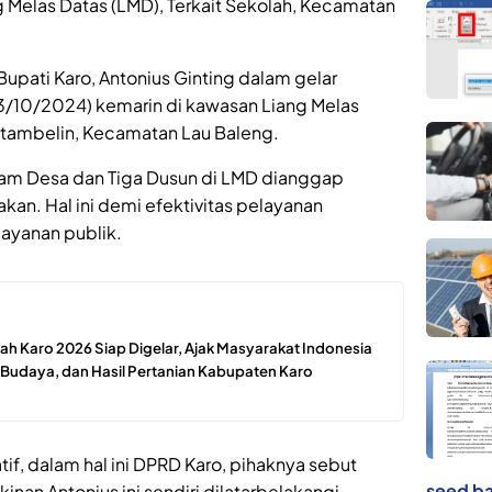
 Melas Datas (LMD), Terkait Sekolah, Kecamatan
Bupati Karo, Antonius Ginting dalam gelar
3/10/2024) kemarin di kawasan Liang Melas
utambelin, Kecamatan Lau Baleng.
m Desa dan Tiga Dusun di LMD dianggap
kan. Hal ini demi efektivitas pelayanan
layanan publik.
ah Karo 2026 Siap Digelar, Ajak Masyarakat Indonesia
 Budaya, dan Hasil Pertanian Kabupaten Karo
if, dalam hal ini DPRD Karo, pihaknya sebut
seed ba
inan Antonius ini sendiri dilatarbelakangi