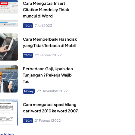
Cara Mengatasi Insert
Citation Mendeley Tidak
muncul di Word
7 Juni 2023
TECH
Cara Memperbaiki Flashdisk
yang Tidak Terbaca di Mobil
22 Februari 2022
TECH
Perbedaan Gaji, Upah dan
Tunjangan ? Pekerja Wajib
Tau
29 Desember 2022
Money
Cara mengatasi spasi hilang
dari word 2010 ke word 2007
21 Februari 2022
TECH
cklink