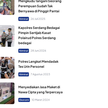
Mengkudu Tangani Seorang
Perempuan Sudah Tak
Bernyawa di Pinggir Pantai
26 Juli 2025
Kriminal
Kapolres Serdang Bedagai
Pimpin Sertijab Kasat
Polairud Polres Serdang
bedagai
28 Juni 2026
Kriminal
Polres Langkat Mendadak
Tes Urin Personel
7 Agustus 2023
Kriminal
Menyediakan Jasa Maket di
Nawa Cipta yang Terpercaya
10 Maret 2024
Ekonomi