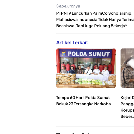
Sebelumnya
PTPN IV Luncurkan PalmCo Scholarship,
Mahasiswa Indonesia Tidak Hanya Terim
Beasiswa, Tapi Juga Peluang Bekerja*
Artikel Terkait
Tempo 60 Hari, Polda Sumut
Kejari 
Bekuk 23 Tersangka Narkoba
Pengga
Korupsi
Sebesa