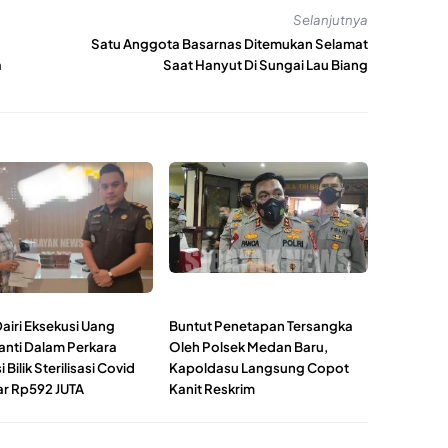
Selanjutnya
Satu Anggota Basarnas Ditemukan Selamat
a
Saat Hanyut Di Sungai Lau Biang
Dairi Eksekusi Uang
Buntut Penetapan Tersangka
nti Dalam Perkara
Oleh Polsek Medan Baru,
 Bilik Sterilisasi Covid
Kapoldasu Langsung Copot
r Rp592 JUTA
Kanit Reskrim