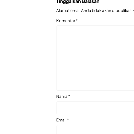
Tinggalkan Balasan
Alamat email Anda tidak akan dipublikasi
Komentar
*
Nama
*
Email
*