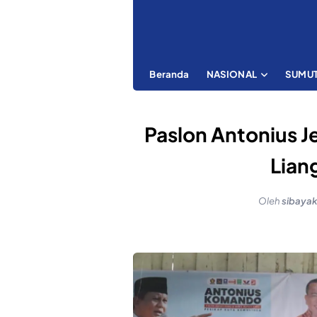
Beranda
NASIONAL
SUMU
Paslon Antonius J
Lian
Oleh
sibaya