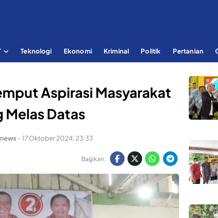
T
Teknologi
Ekonomi
Kriminal
Politik
Pertanian
emput Aspirasi Masyarakat
g Melas Datas
knews
-
17 Oktober 2024, 23:33
Bagikan: