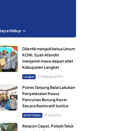
Gaya Hidup
Dilantik menjadi ketua Umum
KONI, Syah Afandin
menjamin masa depan atlet
Kabupaten Langkat
12 Februari 2024
Langkat
Polres Tanjung Balai Lakukan
Penyelesaian Kasus
Pencurian Burung Kacer
Secara Restoratif Justice
17 Juli 2022
ADVETORIAL
Respon Cepat, Polsek Teluk