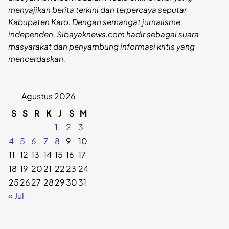
menyajikan berita terkini dan terpercaya seputar
Kabupaten Karo. Dengan semangat jurnalisme
independen, Sibayaknews.com hadir sebagai suara
masyarakat dan penyambung informasi kritis yang
mencerdaskan.
Agustus 2026
S
S
R
K
J
S
M
1
2
3
4
5
6
7
8
9
10
11
12
13
14
15
16
17
18
19
20
21
22
23
24
25
26
27
28
29
30
31
« Jul