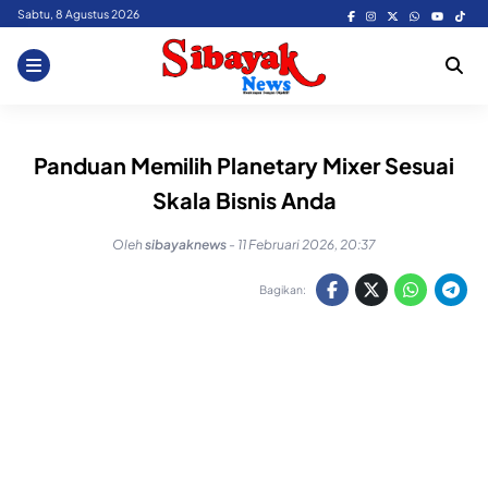
Skip
Sabtu, 8 Agustus 2026
to
content
Panduan Memilih Planetary Mixer Sesuai
Skala Bisnis Anda
Oleh
sibayaknews
-
11 Februari 2026, 20:37
Bagikan: