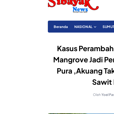
Beranda
NASIONAL
SUMU
Kasus Perambah
Mangrove Jadi Pe
Pura ,Akuang Ta
Sawit
Oleh
Yoel Pa