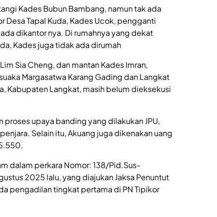
atangi Kades Bubun Bambang, namun tak ada
or Desa Tapal Kuda, Kades Ucok, pengganti
k ada dikantor nya. Di rumahnya yang dekat
a, Kades juga tidak ada dirumah
s Lim Sia Cheng, dan mantan Kades Imran,
an suaka Margasatwa Karang Gading dan Langkat
ra, Kabupaten Langkat, masih belum dieksekusi
an proses upaya banding yang dilakukan JPU,
penjara. Selain itu, Akuang juga dikenakan uang
5.550.
um dalam perkara Nomor: 138/Pid.Sus-
ustus 2025 lalu, yang diajukan Jaksa Penuntut
a pengadilan tingkat pertama di PN Tipikor