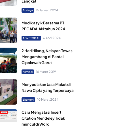
Langkat
15 Januari 2024
Budaya
Mudik asyik Bersama PT
PEGADAIAN tahun 2024
6 April 2024
ADVETORIAL
2 Hari Hilang, Nelayan Tewas
Mengambang di Pantai
Cipalawah Garut
16 Maret 2019
Kriminal
Menyediakan Jasa Maket di
Nawa Cipta yang Terpercaya
10 Maret 2024
Ekonomi
Cara Mengatasi Insert
Citation Mendeley Tidak
muncul di Word