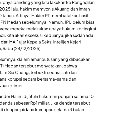
i upaya banding yang kita lakukan ke Pengadilan
s 2025 lalu, hakim memvonis Akuang dan Imran
0 tahun. Artinya, Hakim PT membatalkan hasil
im PN Medan sebelumnya. Namun, JPU belum bisa
rena mereka melakukan upaya hukum ke tingkat
di, kita akan eksekusi keduanya, jika sudah ada
ari MA,” ujar Kepala Seksi Intelijen Kejari
ma, Rabu (24/12/2025).
lumnya, dalam amar putusan yang dibacakan
(PT) Medan tersebut menyatakan, bahwa
 Lim Sia Cheng, terbukti secara sah dan
ana korupsi secara bersama-sama dan
waan primer.
nder Halim dijatuhi hukuman penjara selama 10
enda sebesar Rp1 miliar. Jika denda tersebut
nti dengan pidana kurungan selama 3 bulan.