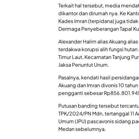
Terkait hal tersebut, media mend
dikantor dan dirumah nya. Ke Kant
Kades Imran (terpidana) juga tida
Dermaga Penyeberangan Tapal Kud
Alexander Halim alias Akuang alia
terdakwa korupsi alih fungsi hut
Timur Laut, Kecamatan Tanjung Pu
Jaksa Penuntut Unum.
Pasalnya, kendati hasil persidang
Akuang dan Imran divonis 10 tahun 
pengganti sebesar Rp856.801.94
Putusan banding tersebut tercant
TPK/2024/PN Mdn, tertanggal 11 Ag
Umum (JPU) pascavonis sidang pad
Medan sebelumnya.