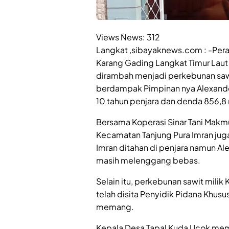
Views News:
312
Langkat ,sibayaknews.com : -Per
Karang Gading Langkat Timur Laut
dirambah menjadi perkebunan sawi
berdampak Pimpinan nya Alexander
10 tahun penjara dan denda 856,8 
Bersama Koperasi Sinar Tani Makm
Kecamatan Tanjung Pura Imran juga
Imran ditahan di penjara namun Al
masih melenggang bebas.
Selain itu, perkebunan sawit milik
telah disita Penyidik Pidana Khusu
memang.
Kepala Desa Tapal Kuda Ucok mem