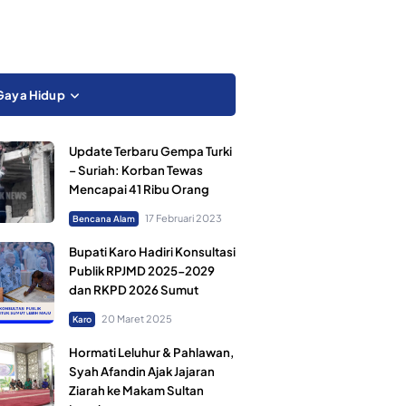
Gaya Hidup
Update Terbaru Gempa Turki
– Suriah: Korban Tewas
Mencapai 41 Ribu Orang
17 Februari 2023
Bencana Alam
Bupati Karo Hadiri Konsultasi
Publik RPJMD 2025-2029
dan RKPD 2026 Sumut
20 Maret 2025
Karo
Hormati Leluhur & Pahlawan,
Syah Afandin Ajak Jajaran
Ziarah ke Makam Sultan