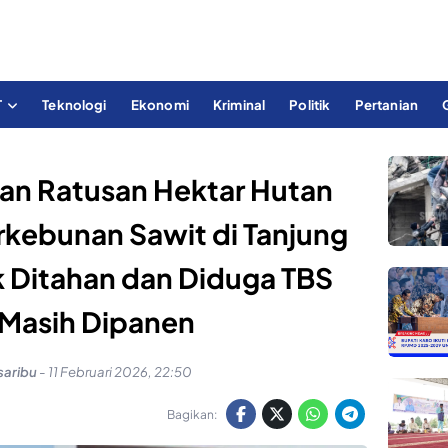
T
Teknologi
Ekonomi
Kriminal
Politik
Pertanian
an Ratusan Hektar Hutan
rkebunan Sawit di Tanjung
k Ditahan dan Diduga TBS
 Masih Dipanen
saribu
-
11 Februari 2026, 22:50
Bagikan: