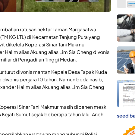
ambahan ratusan hektar Taman Margasatwa
 (TM KG LTL) di Kecamatan Tanjung Pura yang
t dikelola Koperasi Sinar Tani Makmur
 Halim alias Akuang alias Lim Sia Cheng divonis
miliar di Pengadilan Tinggi Medan.
ur turut divonis mantan Kepala Desa Tapak Kuda
 divonis penjara 10 tahun. Namun beda nasib,
exander Halim alias Akuang alias Lim Sia Cheng
 Koperasi Sinar Tani Makmur masih dipanen meski
s Kejati Sumut sejak beberapa tahun lalu. Aneh
seed ba
persilahkan wartawan menghubungi Polisi