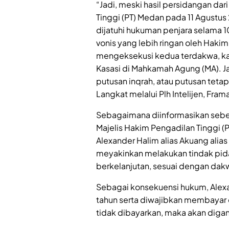
“Jadi, meski hasil persidangan dar
Tinggi (PT) Medan pada 11 Agustu
dijatuhi hukuman penjara selama 1
vonis yang lebih ringan oleh Hak
mengeksekusi kedua terdakwa, ka
Kasasi di Mahkamah Agung (MA). Ja
putusan inqrah, atau putusan tetap d
Langkat melalui Plh Intelijen, Fra
Sebagaimana diinformasikan sebe
Majelis Hakim Pengadilan Tinggi 
Alexander Halim alias Akuang alias
meyakinkan melakukan tindak pid
berkelanjutan, sesuai dengan dak
Sebagai konsekuensi hukum, Alexa
tahun serta diwajibkan membayar d
tidak dibayarkan, maka akan diga