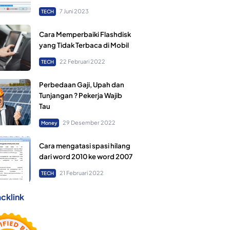
7 Juni 2023
TECH
Cara Memperbaiki Flashdisk
yang Tidak Terbaca di Mobil
22 Februari 2022
TECH
Perbedaan Gaji, Upah dan
Tunjangan ? Pekerja Wajib
Tau
29 Desember 2022
Money
Cara mengatasi spasi hilang
dari word 2010 ke word 2007
21 Februari 2022
TECH
cklink