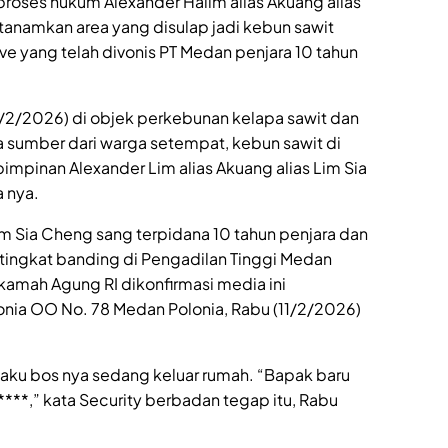
roses hukum Alexander Halim alias Akuang alias
anamkan area yang disulap jadi kebun sawit
e yang telah divonis PT Medan penjara 10 tahun
/2/2026) di objek perkebunan kelapa sawit dan
sumber dari warga setempat, kebun sawit di
pimpinan Alexander Lim alias Akuang alias Lim Sia
 nya.
Lim Sia Cheng sang terpidana 10 tahun penjara dan
 tingkat banding di Pengadilan Tinggi Medan
kamah Agung RI dikonfirmasi media ini
onia OO No. 78 Medan Polonia, Rabu (11/2/2026)
aku bos nya sedang keluar rumah. “Bapak baru
****,” kata Security berbadan tegap itu, Rabu