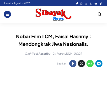
Skip
Jumat, 7 Agustus 2026
to
content
Nobar Film 1 CM, Faisal Hasrimy :
Mendongkrak Jiwa Nasionalis.
Oleh
Yoel Pasaribu
-
24 Maret 2024, 00:29
Bagikan: