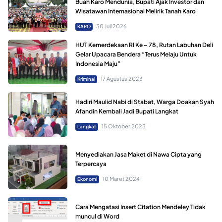
Buah Karo Mendunia, Bupati Ajak Investor dan
Wisatawan Internasional Melirik Tanah Karo
30 Juli 2026
KARO
HUT Kemerdekaan RI Ke – 78, Rutan Labuhan Deli
Gelar Upacara Bendera “Terus Melaju Untuk
Indonesia Maju”
17 Agustus 2023
Kriminal
Hadiri Maulid Nabi di Stabat, Warga Doakan Syah
Afandin Kembali Jadi Bupati Langkat
15 Oktober 2023
Langkat
Menyediakan Jasa Maket di Nawa Cipta yang
Terpercaya
10 Maret 2024
Ekonomi
Cara Mengatasi Insert Citation Mendeley Tidak
muncul di Word