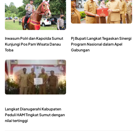
Irwasum Polri dan Kapolda Sumut
Pj Bupati Langkat Tegaskan Sinergi
Kunjungi Pos Pam Wisata Danau
Program Nasional dalam Apel
Toba
Gabungan
Langkat Dianugerahi Kabupaten
Peduli HAM Tingkat Sumut dengan
nilai tertinggi