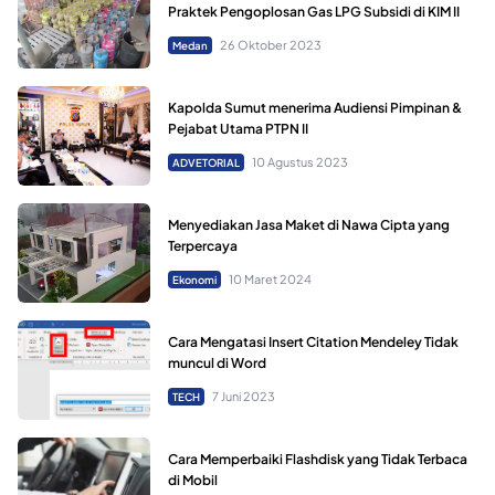
Praktek Pengoplosan Gas LPG Subsidi di KIM II
26 Oktober 2023
Medan
Kapolda Sumut menerima Audiensi Pimpinan &
Pejabat Utama PTPN II
10 Agustus 2023
ADVETORIAL
Menyediakan Jasa Maket di Nawa Cipta yang
Terpercaya
10 Maret 2024
Ekonomi
Cara Mengatasi Insert Citation Mendeley Tidak
muncul di Word
7 Juni 2023
TECH
Cara Memperbaiki Flashdisk yang Tidak Terbaca
di Mobil