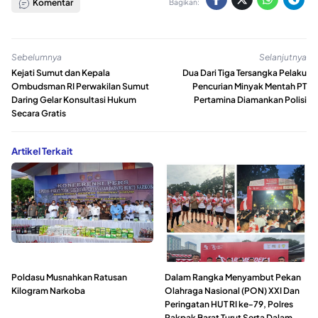
Komentar
Bagikan:
Sebelumnya
Selanjutnya
Kejati Sumut dan Kepala
Dua Dari Tiga Tersangka Pelaku
Ombudsman RI Perwakilan Sumut
Pencurian Minyak Mentah PT
Daring Gelar Konsultasi Hukum
Pertamina Diamankan Polisi
Secara Gratis
Artikel Terkait
Poldasu Musnahkan Ratusan
Dalam Rangka Menyambut Pekan
Kilogram Narkoba
Olahraga Nasional (PON) XXI Dan
Peringatan HUT RI ke-79, Polres
Pakpak Barat Turut Serta Dalam