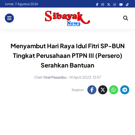
Skip
Jumat, 7 Agustus 2026
to
content
Menyambut Hari Raya Idul Fitri SP-BUN
Tingkat Perusahaan PTPN III (Persero)
Serahkan Bantuan
Oleh
Yoel Pasaribu
-
14 April 2023, 13:57
Bagikan: