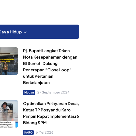
Gaya Hidup
Pj. Bupati Langkat Teken
Nota Kesepahaman dengan
BI Sumut: Dukung
Penerapan “Close Loop”
untuk Pertanian
Berkelanjutan
27 September 2024
Medan
Optimalkan Pelayanan Desa,
Ketua TP Posyandu Karo
Pimpin Rapat Implementasi 6
Bidang SPM
6 Mei 2026
KARO