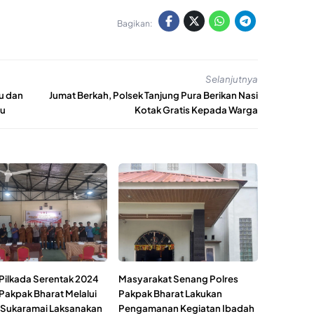
Bagikan:
Selanjutnya
u dan
Jumat Berkah, Polsek Tanjung Pura Berikan Nasi
gu
Kotak Gratis Kepada Warga
 Pilkada Serentak 2024
Masyarakat Senang Polres
 Pakpak Bharat Melalui
Pakpak Bharat Lakukan
 Sukaramai Laksanakan
Pengamanan Kegiatan Ibadah