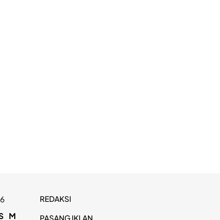
REDAKSI
26
S
M
PASANG IKLAN