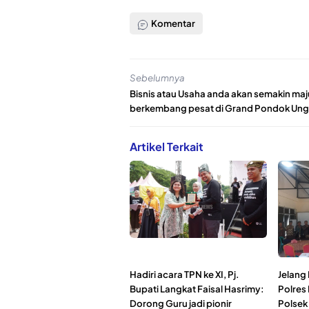
Komentar
Sebelumnya
Bisnis atau Usaha anda akan semakin maj
berkembang pesat di Grand Pondok Un
Artikel Terkait
Hadiri acara TPN ke XI, Pj.
Jelang
Bupati Langkat Faisal Hasrimy:
Polres
Dorong Guru jadi pionir
Polsek