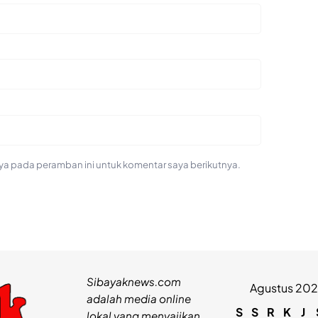
ya pada peramban ini untuk komentar saya berikutnya.
Sibayaknews.com
Agustus 20
adalah media online
S
S
R
K
J
lokal yang menyajikan