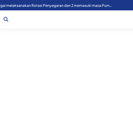
49 Personil Polres Sergai melaksanakan Rotasi Penyegaran dan 2 memasuki masa Purnawirawan