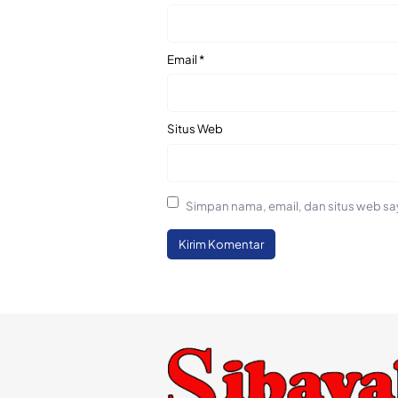
Email
*
Situs Web
Simpan nama, email, dan situs web sa