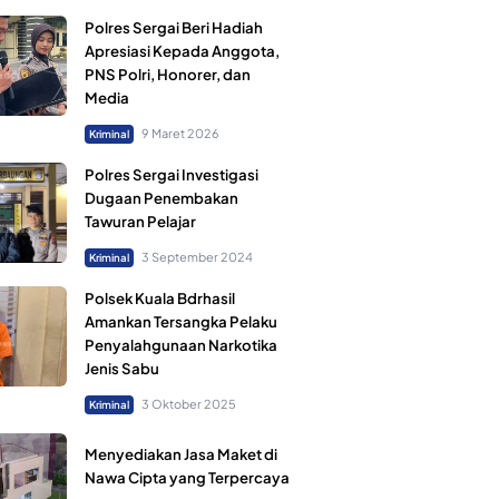
Polres Sergai Beri Hadiah
Apresiasi Kepada Anggota,
PNS Polri, Honorer, dan
Media
9 Maret 2026
Kriminal
Polres Sergai Investigasi
Dugaan Penembakan
Tawuran Pelajar
3 September 2024
Kriminal
Polsek Kuala Bdrhasil
Amankan Tersangka Pelaku
Penyalahgunaan Narkotika
Jenis Sabu
3 Oktober 2025
Kriminal
Menyediakan Jasa Maket di
Nawa Cipta yang Terpercaya