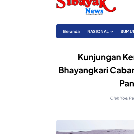
Beranda
NASIONAL
SUMU
Kunjungan Ker
Bhayangkari Caban
Pan
Oleh
Yoel Pa