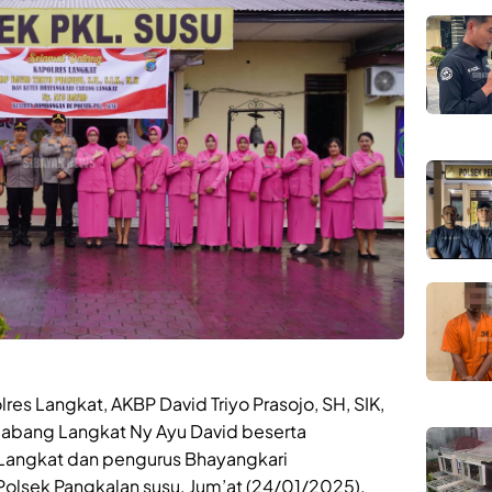
es Langkat, AKBP David Triyo Prasojo, SH, SIK,
Cabang Langkat Ny Ayu David beserta
Langkat dan pengurus Bhayangkari
Polsek Pangkalan susu. Jum’at (24/01/2025).