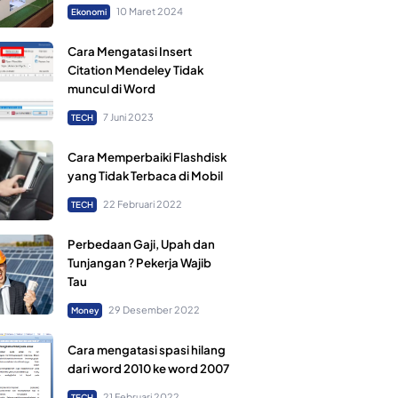
10 Maret 2024
Ekonomi
Cara Mengatasi Insert
Citation Mendeley Tidak
muncul di Word
7 Juni 2023
TECH
Cara Memperbaiki Flashdisk
yang Tidak Terbaca di Mobil
22 Februari 2022
TECH
Perbedaan Gaji, Upah dan
Tunjangan ? Pekerja Wajib
Tau
29 Desember 2022
Money
Cara mengatasi spasi hilang
dari word 2010 ke word 2007
21 Februari 2022
TECH