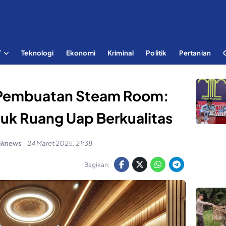
T
Teknologi
Ekonomi
Kriminal
Politik
Pertanian
a Pembuatan Steam Room:
tuk Ruang Uap Berkualitas
aknews
-
24 Maret 2025, 21:38
Bagikan: