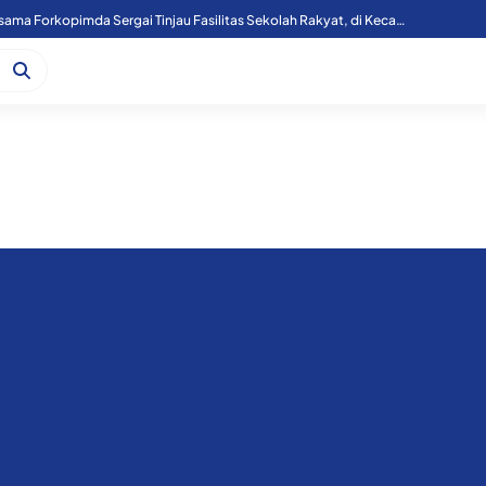
Kapoolres Sergai Bersama Forkopimda Sergai Tinjau Fasilitas Sekolah Rakyat, di Kecamatan Firdaus.