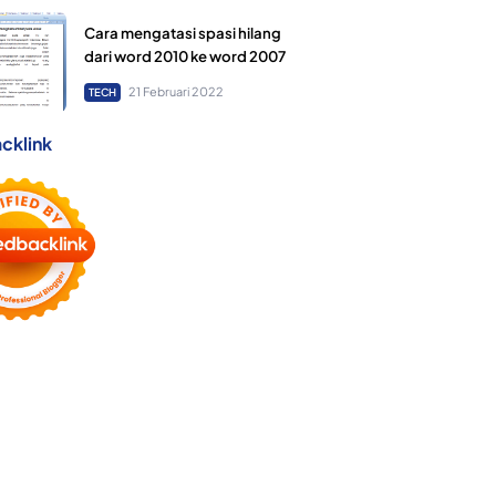
Cara mengatasi spasi hilang
dari word 2010 ke word 2007
21 Februari 2022
TECH
cklink