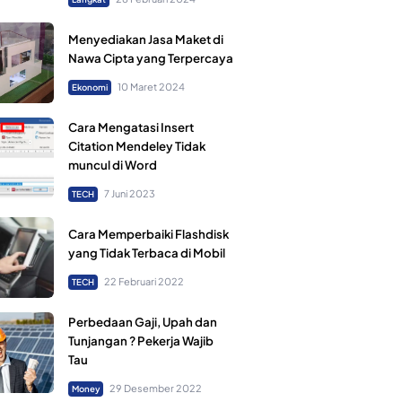
Menyediakan Jasa Maket di
Nawa Cipta yang Terpercaya
10 Maret 2024
Ekonomi
Cara Mengatasi Insert
Citation Mendeley Tidak
muncul di Word
7 Juni 2023
TECH
Cara Memperbaiki Flashdisk
yang Tidak Terbaca di Mobil
22 Februari 2022
TECH
Perbedaan Gaji, Upah dan
Tunjangan ? Pekerja Wajib
Tau
29 Desember 2022
Money