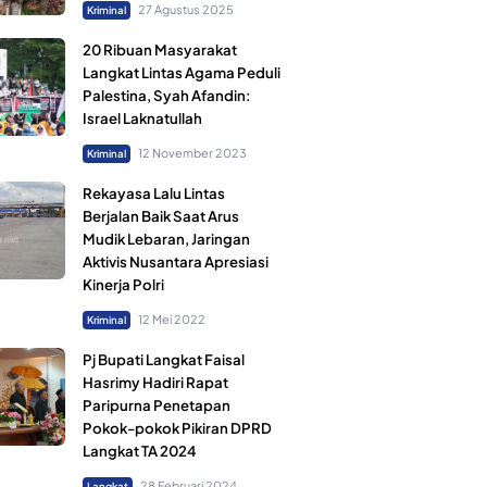
27 Agustus 2025
Kriminal
20 Ribuan Masyarakat
Langkat Lintas Agama Peduli
Palestina, Syah Afandin:
Israel Laknatullah
12 November 2023
Kriminal
Rekayasa Lalu Lintas
Berjalan Baik Saat Arus
Mudik Lebaran, Jaringan
Aktivis Nusantara Apresiasi
Kinerja Polri
12 Mei 2022
Kriminal
Pj Bupati Langkat Faisal
Hasrimy Hadiri Rapat
Paripurna Penetapan
Pokok-pokok Pikiran DPRD
Langkat TA 2024
28 Februari 2024
Langkat