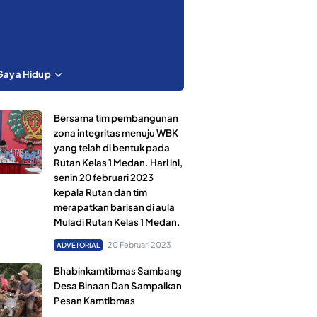
Gaya Hidup
Bersama tim pembangunan
zona integritas menuju WBK
yang telah di bentuk pada
Rutan Kelas 1 Medan. Hari ini,
senin 20 februari 2023
kepala Rutan dan tim
merapatkan barisan di aula
Muladi Rutan Kelas 1 Medan.
20 Februari 2023
ADVETORIAL
Bhabinkamtibmas Sambang
Desa Binaan Dan Sampaikan
Pesan Kamtibmas