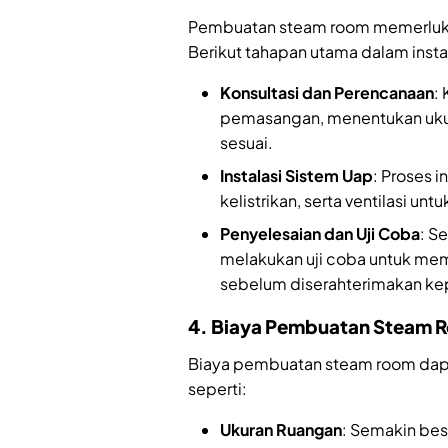
Pembuatan steam room memerluka
Berikut tahapan utama dalam insta
Konsultasi dan Perencanaan
:
pemasangan, menentukan ukura
sesuai.
Instalasi Sistem Uap
: Proses 
kelistrikan, serta ventilasi un
Penyelesaian dan Uji Coba
: S
melakukan uji coba untuk mem
sebelum diserahterimakan k
4. Biaya Pembuatan Steam 
Biaya pembuatan steam room dapat
seperti:
Ukuran Ruangan
: Semakin bes