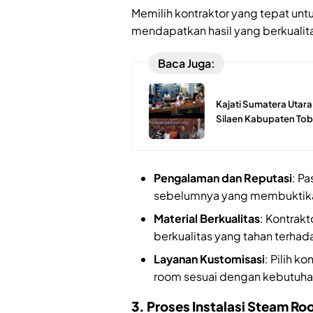
Memilih kontraktor yang tepat un
mendapatkan hasil yang berkualita
Baca Juga:
Kajati Sumatera Utar
Silaen Kabupaten Tob
Pengalaman dan Reputasi
: Pa
sebelumnya yang membuktika
Material Berkualitas
: Kontrak
berkualitas yang tahan terha
Layanan Kustomisasi
: Pilih 
room sesuai dengan kebutuhan
3. Proses Instalasi Steam Ro