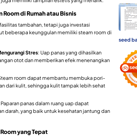
 juga memiliki tampilan estetis yang menarik.
m Room di Rumah atau Bisnis
silitas tambahan, tetapi juga investasi
ut beberapa keunggulan memiliki steam room di
seed ba
Mengurangi Stres
: Uap panas yang dihasilkan
ngan otot dan memberikan efek menenangkan
 Steam room dapat membantu membuka pori-
 dari kulit, sehingga kulit tampak lebih sehat
: Paparan panas dalam ruang uap dapat
 darah, yang baik untuk kesehatan jantung dan
m Room yang Tepat