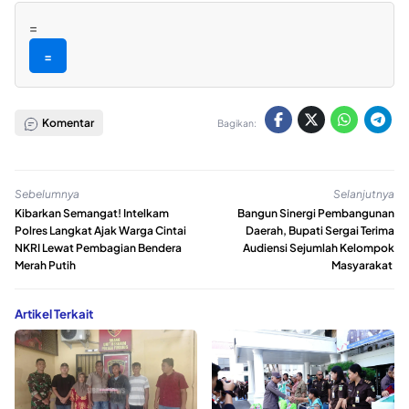
=
=
Komentar
Bagikan:
Sebelumnya
Selanjutnya
Kibarkan Semangat! Intelkam
Bangun Sinergi Pembangunan
Polres Langkat Ajak Warga Cintai
Daerah, Bupati Sergai Terima
NKRI Lewat Pembagian Bendera
Audiensi Sejumlah Kelompok
Merah Putih
Masyarakat ‎
Artikel Terkait