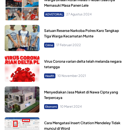
Memasuki Masa Panen Lele
27 Agustus 2024
ADVETORIAL
Satuan Reserse Narkoba Polres Karo Tangkap
Tiga Warga Kecamatan Munte
17 Februari 2022
Crime
Virus Corona varian delta telah melanda negara
tetangga
10 November 2021
Health
Menyediakan Jasa Maket di Nawa Cipta yang
Terpercaya
10 Maret 2024
Ekonomi
Cara Mengatasi Insert Citation Mendeley Tidak
muncul di Word