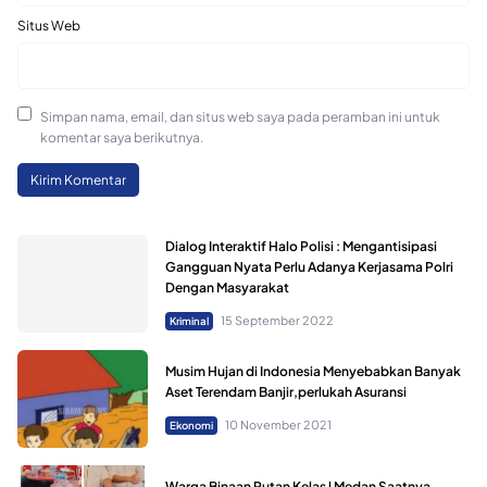
Situs Web
Simpan nama, email, dan situs web saya pada peramban ini untuk
komentar saya berikutnya.
Dialog Interaktif Halo Polisi : Mengantisipasi
Gangguan Nyata Perlu Adanya Kerjasama Polri
Dengan Masyarakat
15 September 2022
Kriminal
Musim Hujan di Indonesia Menyebabkan Banyak
Aset Terendam Banjir,perlukah Asuransi
10 November 2021
Ekonomi
Warga Binaan Rutan Kelas l Medan Saatnya