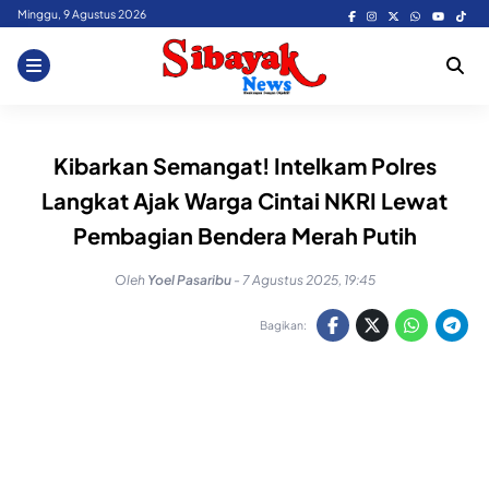
Skip
Minggu, 9 Agustus 2026
to
content
Kibarkan Semangat! Intelkam Polres
Langkat Ajak Warga Cintai NKRI Lewat
Pembagian Bendera Merah Putih
Oleh
Yoel Pasaribu
-
7 Agustus 2025, 19:45
Bagikan: