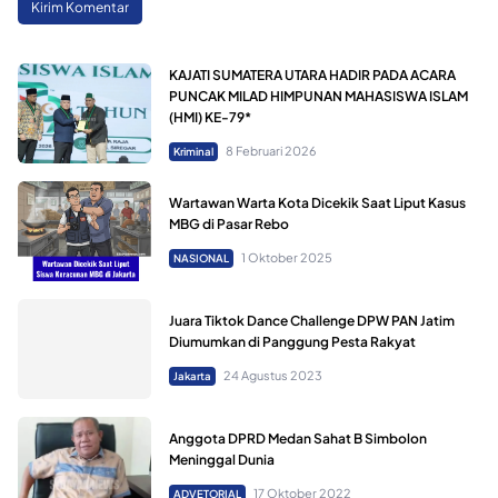
KAJATI SUMATERA UTARA HADIR PADA ACARA
PUNCAK MILAD HIMPUNAN MAHASISWA ISLAM
(HMI) KE-79*
8 Februari 2026
Kriminal
Wartawan Warta Kota Dicekik Saat Liput Kasus
MBG di Pasar Rebo
1 Oktober 2025
NASIONAL
Juara Tiktok Dance Challenge DPW PAN Jatim
Diumumkan di Panggung Pesta Rakyat
24 Agustus 2023
Jakarta
Anggota DPRD Medan Sahat B Simbolon
Meninggal Dunia
17 Oktober 2022
ADVETORIAL