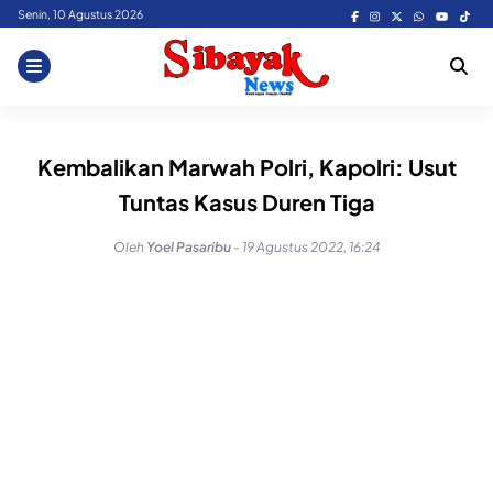
Skip
Senin, 10 Agustus 2026
to
content
Kembalikan Marwah Polri, Kapolri: Usut
Tuntas Kasus Duren Tiga
Oleh
Yoel Pasaribu
-
19 Agustus 2022, 16:24