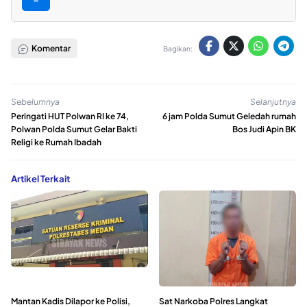
Komentar
Bagikan:
Sebelumnya
Selanjutnya
Peringati HUT Polwan RI ke 74,
6 jam Polda Sumut Geledah rumah
Polwan Polda Sumut Gelar Bakti
Bos Judi Apin BK
Religi ke Rumah Ibadah
Artikel Terkait
Mantan Kadis Dilapor ke Polisi,
Sat Narkoba Polres Langkat