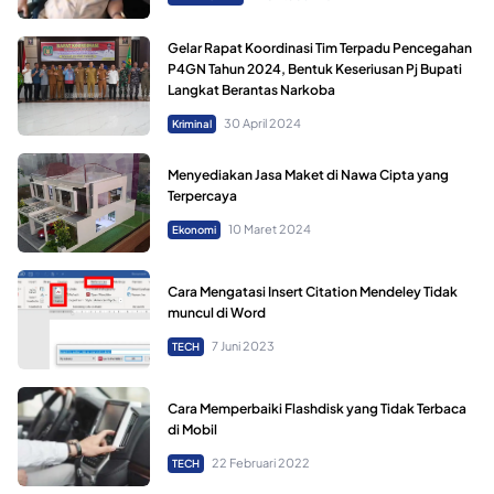
Gelar Rapat Koordinasi Tim Terpadu Pencegahan
P4GN Tahun 2024, Bentuk Keseriusan Pj Bupati
Langkat Berantas Narkoba
30 April 2024
Kriminal
Menyediakan Jasa Maket di Nawa Cipta yang
Terpercaya
10 Maret 2024
Ekonomi
Cara Mengatasi Insert Citation Mendeley Tidak
muncul di Word
7 Juni 2023
TECH
Cara Memperbaiki Flashdisk yang Tidak Terbaca
di Mobil
22 Februari 2022
TECH