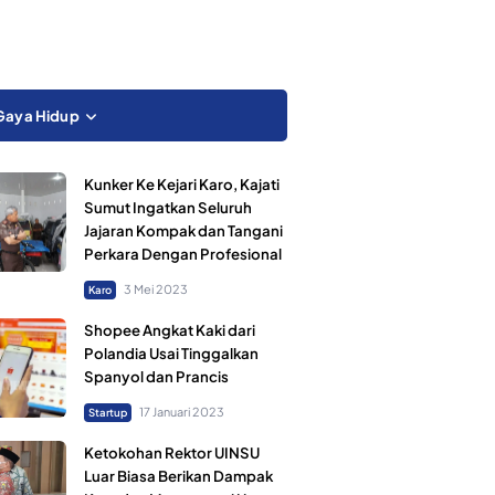
Gaya Hidup
Kunker Ke Kejari Karo, Kajati
Sumut Ingatkan Seluruh
Jajaran Kompak dan Tangani
Perkara Dengan Profesional
3 Mei 2023
Karo
Shopee Angkat Kaki dari
Polandia Usai Tinggalkan
Spanyol dan Prancis
17 Januari 2023
Startup
Ketokohan Rektor UINSU
Luar Biasa Berikan Dampak