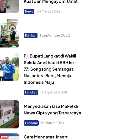
Kuat dan Mengayomi Umat
24 Maret 2022
News
1 September 2022
Kriminal
Pj. Bupati Langkat di Wakili
Sekda Amril hadiri BBH ke –
77: Songsong Semangat
Nusantara Baru, Menuju
Indonesia Maju
14 Agustus 2024
Langkat
Menyediakan Jasa Maket di
Nawa Cipta yang Terpercaya
10 Maret 2024
Ekonomi
Cara Mengatasi Insert