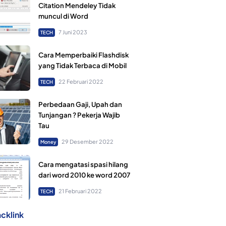
Citation Mendeley Tidak
muncul di Word
7 Juni 2023
TECH
Cara Memperbaiki Flashdisk
yang Tidak Terbaca di Mobil
22 Februari 2022
TECH
Perbedaan Gaji, Upah dan
Tunjangan ? Pekerja Wajib
Tau
29 Desember 2022
Money
Cara mengatasi spasi hilang
dari word 2010 ke word 2007
21 Februari 2022
TECH
cklink