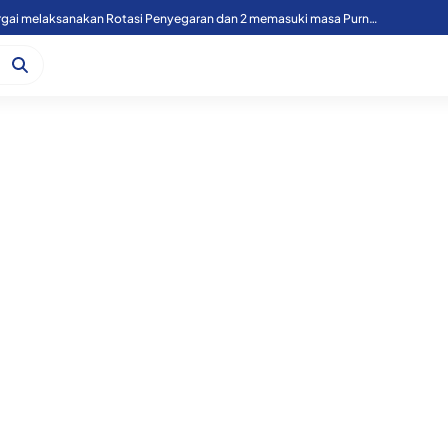
49 Personil Polres Sergai melaksanakan Rotasi Penyegaran dan 2 memasuki masa Purnawirawan