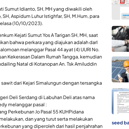
i Sumut Idianto, SH, MH yang diwakili oleh
, SH, Aspidum Luhur Istighfar, SH, M.Hum, para
Selasa (10/10/2023).
Penkum Kejati Sumut Yos A Tarigan SH, MH, saat
an bahwa perkara yang diajukan adalah darI
alomoan melanggar Pasal 44 ayat (4) UURI No.
san Kekerasan Dalam Rumah Tangga, kemudian
ailing Natal di Kotanopan An. Tsk Amiluddin
 sawit dari Kejari Simalungun dengan tersangka
eri Deli Serdang di Labuhan Deli atas nama
edy melanggar pasal :
tang Perkebunan Jo Pasal 55 KUHPidana
elakukan, dan yang turut serta melakukan
seed ba
rkebunan yang diperoleh dari hasil penjahrahan