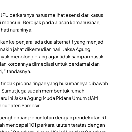
os JPU perkaranya harus melihat esensi dari kasus
di mencuri. Berpijak pada alasan kemanusiaan,
hati nuraninya.
kkan ke penjara, ada dua alternatif yang menjadi
akin jahat dikemudian hari. Jaksa Agung
anyak menolong orang agar tidak sampai masuk
 dan korbannya dimediasi untuk berdamai dan
, ” tandasnya.
 tindak pidana ringan yang hukumannya dibawah
jati Sumut juga sudah membentuk rumah
-baru ini Jaksa Agung Muda Pidana Umum (JAM
abupaten Samosir.
a penghentian penuntutan dengan pendekatan RJ
ah mencapai 101 perkara, urutan teratas dengan