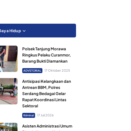
Gaya Hidup
Polsek Tanjung Morawa
Ringkus Pelaku Curanmor,
Barang Bukti Diamankan
17 Oktober 2025
ADVETORIAL
Antisipasi Kelangkaan dan
Antrean BBM, Polres
Serdang Bedagai Gelar
Rapat Koordinasi Lintas
Sektoral
17 Juli 2026
Kriminal
Asisten Administrasi Umum