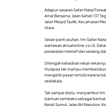
‎Adapun sasaran Safari Natal Forwa
Amal Bersama, Jalan Sehati 137 Teg
Jalan Mesjid Taufik, Kecamatan Me
Utara.
‎Selain panti asuhan, tim Safari Na
wartawan aktualonline.co.id, Sahat
perawatan intensif dan sedang da
‎Ditengah kehadiran rekan rekannya
Hutapea tak mampu membendung ek
mengetik pesan tertulis karena ti
sediakala.
‎Tak sampai disitu, menyambut tim
bantuan sembako sebagai bentuk k
Kejati Sumut, Jalan AH Nasution, K