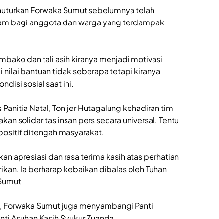
 menuturkan Forwaka Sumut sebelumnya telah
lam bagi anggota dan warga yang terdampak
mbako dan tali asih kiranya menjadi motivasi
nilai bantuan tidak seberapa tetapi kiranya
isi sosial saat ini.
 Panitia Natal, Tonijer Hutagalung kehadiran tim
an solidaritas insan pers secara universal. Tentu
positif ditengah masyarakat.
kan apresiasi dan rasa terima kasih atas perhatian
kan. Ia berharap kebaikan dibalas oleh Tuhan
Sumut.
25, Forwaka Sumut juga menyambangi Panti
nti Asuhan Kasih Syukur Zuanda.