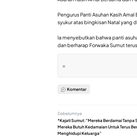
‎Pengurus Panti Asuhan Kasih Ama
syukur atas bingkisan Natal yang 
‎Ia menyebutkan bahwa panti asuh
dan berharap Forwaka Sumut terus
=
Komentar
Sebelumnya
*Kajati Sumut:”Mereka Berdamai Tanpa S
Mereka Butuh Kedamaian Untuk Terus Ber
Menghidupi Keluarga”