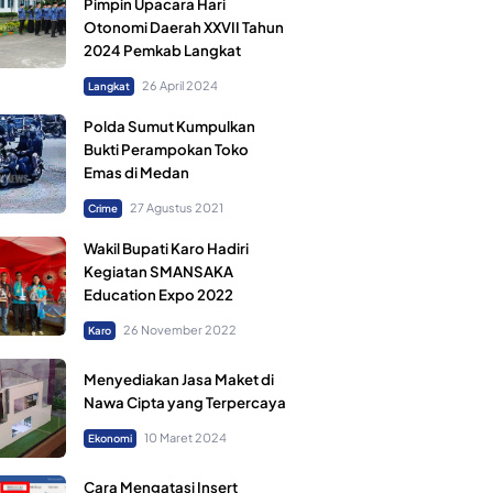
Pimpin Upacara Hari
Otonomi Daerah XXVII Tahun
2024 Pemkab Langkat
26 April 2024
Langkat
Polda Sumut Kumpulkan
Bukti Perampokan Toko
Emas di Medan
27 Agustus 2021
Crime
Wakil Bupati Karo Hadiri
Kegiatan SMANSAKA
Education Expo 2022
26 November 2022
Karo
Menyediakan Jasa Maket di
Nawa Cipta yang Terpercaya
10 Maret 2024
Ekonomi
Cara Mengatasi Insert