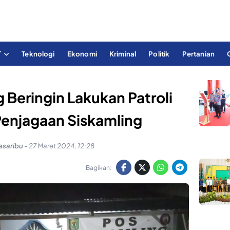
T
Teknologi
Ekonomi
Kriminal
Politik
Pertanian
 Beringin Lakukan Patroli
Penjagaan Siskamling
asaribu
-
27 Maret 2024, 12:28
Bagikan: