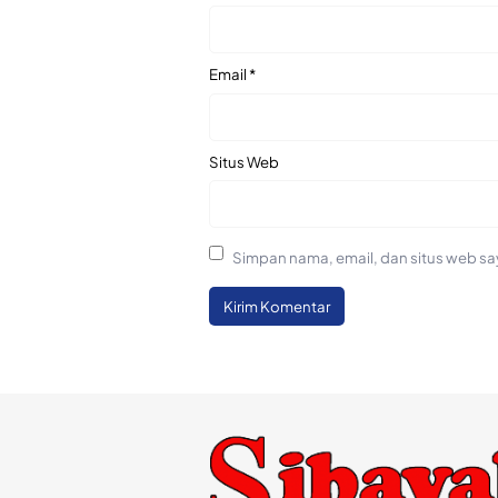
Email
*
Situs Web
Simpan nama, email, dan situs web sa