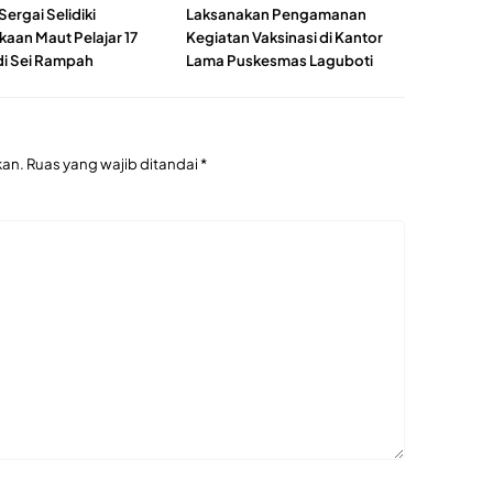
Sergai Selidiki
Laksanakan Pengamanan
kaan Maut Pelajar 17
Kegiatan Vaksinasi di Kantor
di Sei Rampah
Lama Puskesmas Laguboti
kan.
Ruas yang wajib ditandai
*