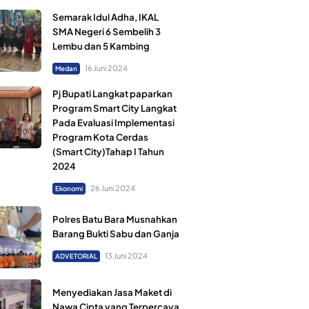
Semarak Idul Adha, IKAL
SMA Negeri 6 Sembelih 3
Lembu dan 5 Kambing
16 Juni 2024
Medan
Pj Bupati Langkat paparkan
Program Smart City Langkat
Pada Evaluasi Implementasi
Program Kota Cerdas
(Smart City)Tahap I Tahun
2024
26 Juni 2024
Ekonomi
Polres Batu Bara Musnahkan
Barang Bukti Sabu dan Ganja
13 Juni 2024
ADVETORIAL
Menyediakan Jasa Maket di
Nawa Cipta yang Terpercaya