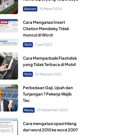
10 Maret 2024
Ekonomi
Cara Mengatasi Insert
Citation Mendeley Tidak
muncul di Word
7 Juni 2023
TECH
Cara Memperbaiki Flashdisk
yang Tidak Terbaca di Mobil
22 Februari 2022
TECH
Perbedaan Gaji, Upah dan
Tunjangan ? Pekerja Wajib
Tau
29 Desember 2022
Money
Cara mengatasi spasi hilang
dari word 2010 ke word 2007