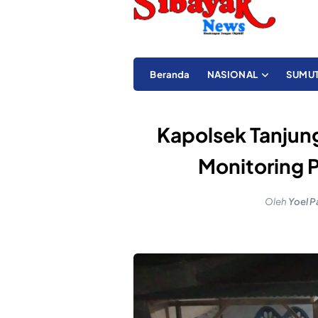
Beranda
NASIONAL
SUMU
Kapolsek Tanjung
Monitoring 
Oleh
Yoel P