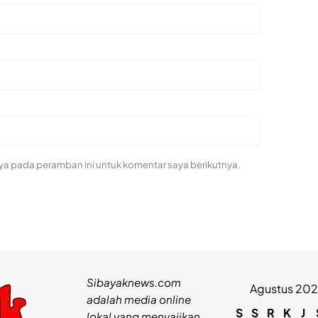
ya pada peramban ini untuk komentar saya berikutnya.
Sibayaknews.com
Agustus 20
adalah media online
S
S
R
K
J
lokal yang menyajikan