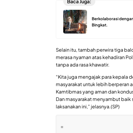
Baca Juga:
Berkolaborasi dengan
Bingkat.
Selain itu, tambah perwira tiga ba
merasa nyaman atas kehadiran Polr
tanpa ada rasa khawatir.
“Kita juga mengajak para kepala 
masyarakat untuk lebih berperan a
Kamtibmas yang aman dan kondusif
Dan masyarakat menyambut baik se
laksanakan ini,” jelasnya.(SP)
=