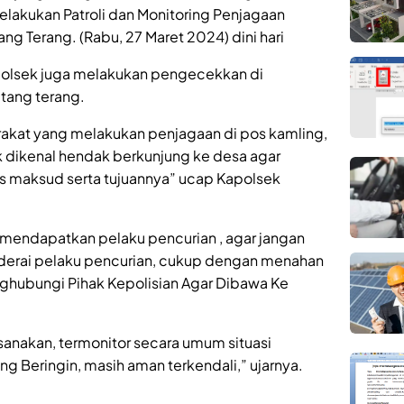
melakukan Patroli dan Monitoring Penjagaan
ng Terang. (Rabu, 27 Maret 2024) dini hari
 polsek juga melakukan pengecekkan di
tang terang.
kat yang melakukan penjagaan di pos kamling,
k dikenal hendak berkunjung ke desa agar
s maksud serta tujuannya” ucap Kapolsek
 mendapatkan pelaku pencurian , agar jangan
derai pelaku pencurian, cukup dengan menahan
ghubungi Pihak Kepolisian Agar Dibawa Ke
aksanakan, termonitor secara umum situasi
g Beringin, masih aman terkendali,” ujarnya.