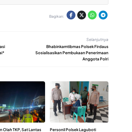
Bagikan:
Selanjutnya
asi
Bhabinkamtibmas Polsek Firdaus
ai*
Sosialisasikan Pembukaan Penerimaan
Anggota Polri
n Olah TKP, Sat Lantas
Personil Polsek Laguboti