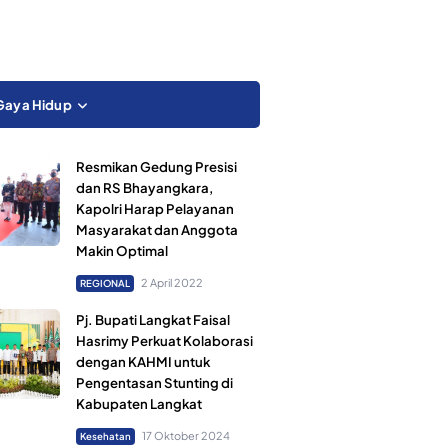
Gaya Hidup
Resmikan Gedung Presisi
dan RS Bhayangkara,
Kapolri Harap Pelayanan
Masyarakat dan Anggota
Makin Optimal
2 April 2022
REGIONAL
Pj. Bupati Langkat Faisal
Hasrimy Perkuat Kolaborasi
dengan KAHMI untuk
Pengentasan Stunting di
Kabupaten Langkat
17 Oktober 2024
Kesehatan