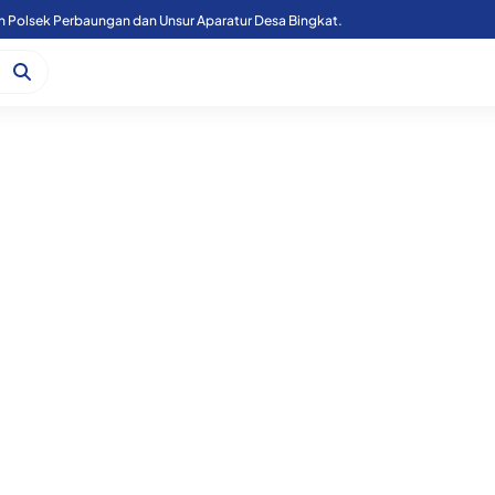
n Polsek Perbaungan dan Unsur Aparatur Desa Bingkat.
Kapoolres Sergai Bersama Forkopimda Sergai Tinjau Fasilitas Sekolah Rakyat, di Kecamatan Firdaus.