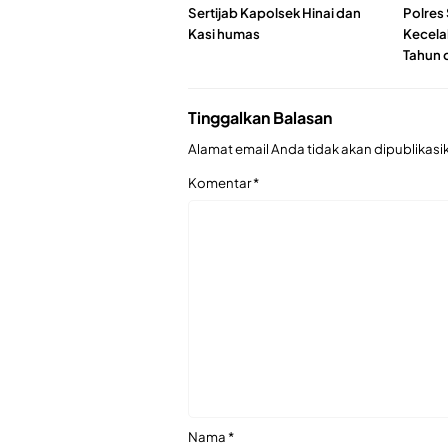
Sertijab Kapolsek Hinai dan
Polres 
Kasi humas
Kecela
Tahun 
Tinggalkan Balasan
Alamat email Anda tidak akan dipublikasi
Komentar
*
Nama
*