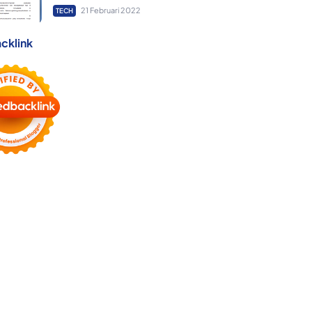
21 Februari 2022
TECH
cklink