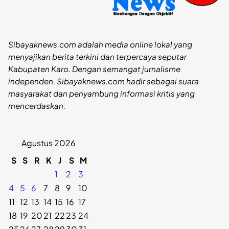
Sibayaknews.com adalah media online lokal yang
menyajikan berita terkini dan terpercaya seputar
Kabupaten Karo. Dengan semangat jurnalisme
independen, Sibayaknews.com hadir sebagai suara
masyarakat dan penyambung informasi kritis yang
mencerdaskan.
Agustus 2026
S
S
R
K
J
S
M
1
2
3
4
5
6
7
8
9
10
11
12
13
14
15
16
17
18
19
20
21
22
23
24