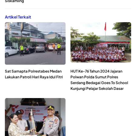
Siskamling
Artikel Terkait
Sat Samapta Polrestabes Medan
HUT Ke-76 Tahun 2024 Jajaran
Lakukan Patroli Hari Raya Idul Fitri
Polwan Polda Sumut Polres
Serdang Bedagai Goes To School
Kunjungi Pelajar Sekolah Dasar