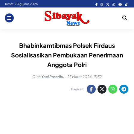
Skip
Jumat, 7 Agustus 2026
to
content
Bhabinkamtibmas Polsek Firdaus
Sosialisasikan Pembukaan Penerimaan
Anggota Polri
Oleh
Yoel Pasaribu
-
27 Maret 2024, 15:32
Bagikan: