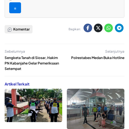
=
Komentar
Bagikan:
Sebelumnya
Selanjutnya
Sengketa Tanah di Siosar, Hakim
Polrestabes Medan Buka Hotline
PN Kabanjahe Gelar Pemeriksaan
Setempat
Artikel Terkait