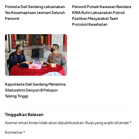
Polresta Deli Serdang Laksanakan
Personil Polsek Kawasan Bandara
Tes Kesamaptaan Jasmani Seluruh
KNIA Rutin Laksanakan Patroli
Personil
Pastikan Masyarakat Taati
Protokol Kesehatan
Kapolresta Deli Serdang Menerima
Silaturahmi Danyon B Pelopor
Tebing Tinggi
Tinggalkan Balasan
Alamat email Anda tidak akan dipublikasikan.
Ruas yang wajib ditandai
*
Komentar
*