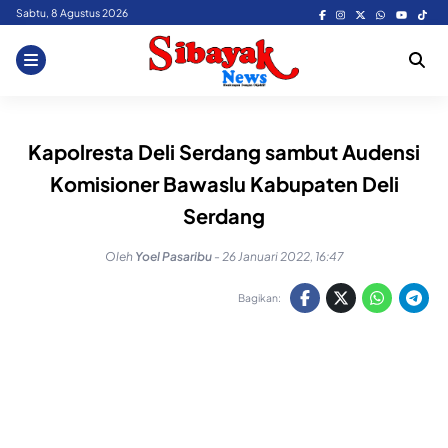
Skip
Sabtu, 8 Agustus 2026
to
content
Kapolresta Deli Serdang sambut Audensi
Komisioner Bawaslu Kabupaten Deli
Serdang
Oleh
Yoel Pasaribu
-
26 Januari 2022, 16:47
Bagikan: