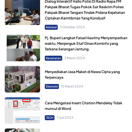
Dialog Interaktif Hallo Polisi Di Radio Rapa FM
Pakpak Bharat Tugas Pokok Sat Reskrim Polres
Pakpak Bharat Tangani Tindak Pidana Kejahatan
Ciptakan Kamtibmas Yang Kondusif
3 Oktober 2024
Kriminal
Pj. Bupati Langkat Faisal Hasrimy Menyempatkan
waktu, Menjenguk Staf Dinas Kominfo yang
Terkena Serangan Jantung.
3 Maret 2024
Kesehatan
Menyediakan Jasa Maket di Nawa Cipta yang
Terpercaya
10 Maret 2024
Ekonomi
Cara Mengatasi Insert Citation Mendeley Tidak
muncul di Word
7 Juni 2023
TECH