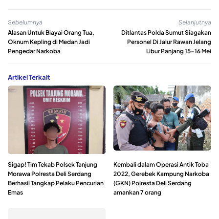
Sebelumnya
Selanjutnya
Alasan Untuk Biayai Orang Tua,
Ditlantas Polda Sumut Siagakan
Oknum Kepling di Medan Jadi
Personel Di Jalur Rawan Jelang
Pengedar Narkoba
Libur Panjang 15-16 Mei
Artikel Terkait
Sigap! Tim Tekab Polsek Tanjung
Kembali dalam Operasi Antik Toba
Morawa Polresta Deli Serdang
2022, Gerebek Kampung Narkoba
Berhasil Tangkap Pelaku Pencurian
(GKN) Polresta Deli Serdang
Emas
amankan 7 orang