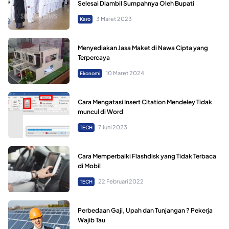
Selesai Diambil Sumpahnya Oleh Bupati
3 Maret 2023
Karo
Menyediakan Jasa Maket di Nawa Cipta yang
Terpercaya
10 Maret 2024
Ekonomi
Cara Mengatasi Insert Citation Mendeley Tidak
muncul di Word
7 Juni 2023
TECH
Cara Memperbaiki Flashdisk yang Tidak Terbaca
di Mobil
22 Februari 2022
TECH
Perbedaan Gaji, Upah dan Tunjangan ? Pekerja
Wajib Tau