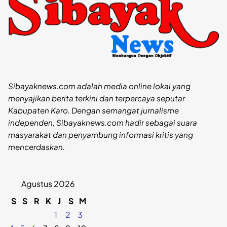
Sibayaknews.com adalah media online lokal yang
menyajikan berita terkini dan terpercaya seputar
Kabupaten Karo. Dengan semangat jurnalisme
independen, Sibayaknews.com hadir sebagai suara
masyarakat dan penyambung informasi kritis yang
mencerdaskan.
Agustus 2026
S
S
R
K
J
S
M
1
2
3