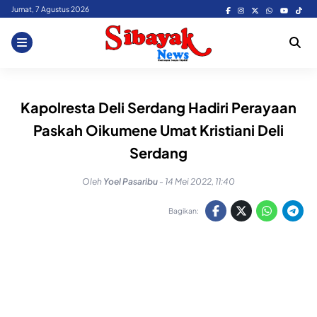
Skip
Jumat, 7 Agustus 2026
to
content
Kapolresta Deli Serdang Hadiri Perayaan
Paskah Oikumene Umat Kristiani Deli
Serdang
Oleh
Yoel Pasaribu
-
14 Mei 2022, 11:40
Bagikan: