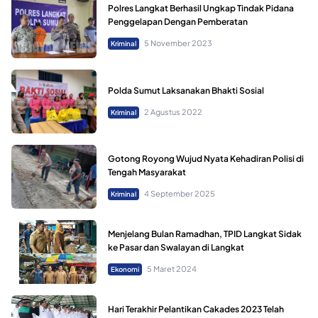
Polres Langkat Berhasil Ungkap Tindak Pidana
Penggelapan Dengan Pemberatan
5 November 2023
Kriminal
Polda Sumut Laksanakan Bhakti Sosial
2 Agustus 2022
Kriminal
Gotong Royong Wujud Nyata Kehadiran Polisi di
Tengah Masyarakat
4 September 2025
Kriminal
Menjelang Bulan Ramadhan, TPID Langkat Sidak
ke Pasar dan Swalayan di Langkat
5 Maret 2024
Ekonomi
Hari Terakhir Pelantikan Cakades 2023 Telah