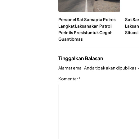
Personel Sat Samapta Polres
Sat Sa
Langkat Laksanakan Patroli
Laksan
Perintis Presisi untuk Cegah
Situas
Guantibmas
Tinggalkan Balasan
Alamat email Anda tidak akan dipublikasi
Komentar
*