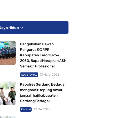
Gaya Hidup
Pengukuhan Dewan
Pengurus KORPRI
Kabupaten Karo 2025–
2030, Bupati Harapkan ASN
Semakin Profesional
13 Maret 2026
ADVETORIAL
Kapolres Serdang Bedagai
menghadiri tepung tawar
jamaah haji kabupaten
Serdang Bedagai
22 Mei 2024
Kriminal