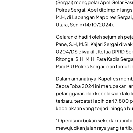
(Sergai) menggelar Apel Gelar Pa
Polres Sergai. Apel dipimpin langs
M.H, di Lapangan Mapolres Sergai,
Utara, Senin (14/10/2024).
Gelaran dihadiri oleh sejumlah pej
Pane, S.H, M.Si, Kajari Sergai diwa
0204/DS diwakili, Ketua DPRD Serg
Ritonga, S.H, M.H, Para Kadis Serg
Para PJU Polres Sergai, dan tamu U
Dalam amanatnya, Kapolres mem
Zebra Toba 2024 ini merupakan l
pelanggaran dan kecelakaan lalu l
terbaru, tercatat lebih dari 7.800 
kecelakaan yang terjadi hingga 
“Operasi ini bukan sekedar rutinit
mewujudkan jalan raya yang tertib