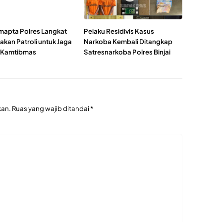
mapta Polres Langkat
Pelaku Residivis Kasus
akan Patroli untuk Jaga
Narkoba Kembali Ditangkap
i Kamtibmas
Satresnarkoba Polres Binjai
kan.
Ruas yang wajib ditandai
*