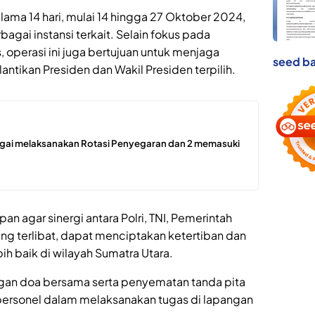
ama 14 hari, mulai 14 hingga 27 Oktober 2024,
bagai instansi terkait. Selain fokus pada
, operasi ini juga bertujuan untuk menjaga
seed ba
ntikan Presiden dan Wakil Presiden terpilih.
ergai melaksanakan Rotasi Penyegaran dan 2 memasuki
n agar sinergi antara Polri, TNI, Pemerintah
ang terlibat, dapat menciptakan ketertiban dan
bih baik di wilayah Sumatra Utara.
engan doa bersama serta penyematan tanda pita
personel dalam melaksanakan tugas di lapangan