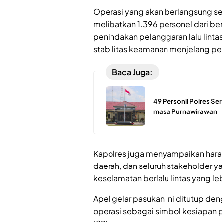
Operasi yang akan berlangsung sel
melibatkan 1.396 personel dari ber
penindakan pelanggaran lalu lintas
stabilitas keamanan menjelang pela
Baca Juga:
49 Personil Polres S
masa Purnawirawan
Kapolres juga menyampaikan harapa
daerah, dan seluruh stakeholder y
keselamatan berlalu lintas yang le
Apel gelar pasukan ini ditutup d
operasi sebagai simbol kesiapan 