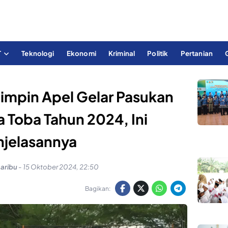
T
Teknologi
Ekonomi
Kriminal
Politik
Pertanian
Pimpin Apel Gelar Pasukan
 Toba Tahun 2024, Ini
njelasannya
saribu
-
15 Oktober 2024, 22:50
Bagikan: