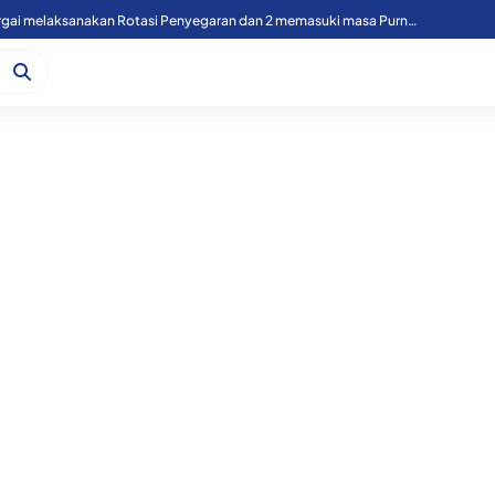
49 Personil Polres Sergai melaksanakan Rotasi Penyegaran dan 2 memasuki masa Purnawirawan