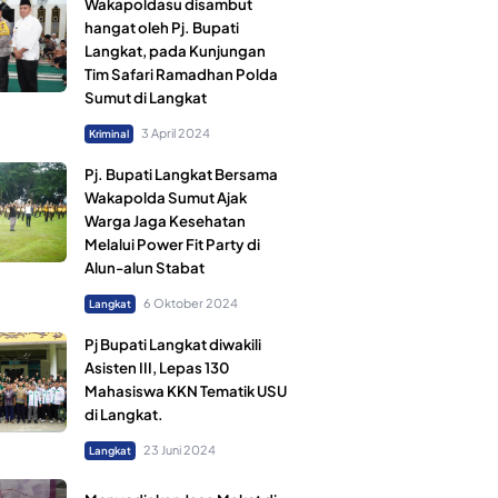
Wakapoldasu disambut
hangat oleh Pj. Bupati
Langkat, pada Kunjungan
Tim Safari Ramadhan Polda
Sumut di Langkat
3 April 2024
Kriminal
Pj. Bupati Langkat Bersama
Wakapolda Sumut Ajak
Warga Jaga Kesehatan
Melalui Power Fit Party di
Alun-alun Stabat
6 Oktober 2024
Langkat
Pj Bupati Langkat diwakili
Asisten III, Lepas 130
Mahasiswa KKN Tematik USU
di Langkat.
23 Juni 2024
Langkat