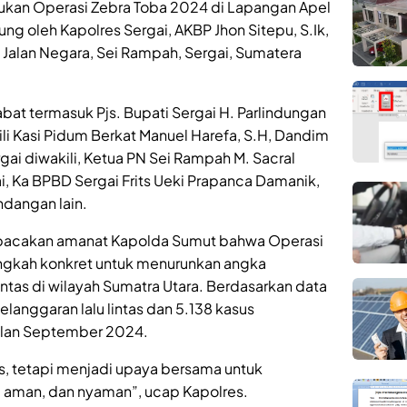
sukan Operasi Zebra Toba 2024 di Lapangan Apel
ung oleh Kapolres Sergai, AKBP Jhon Sitepu, S.Ik,
 Jalan Negara, Sei Rampah, Sergai, Sumatera
abat termasuk Pjs. Bupati Sergai H. Parlindungan
kili Kasi Pidum Berkat Manuel Harefa, S.H, Dandim
ai diwakili, Ketua PN Sei Rampah M. Sacral
ai, Ka BPBD Sergai Frits Ueki Prapanca Damanik,
ndangan lain.
bacakan amanat Kapolda Sumut bahwa Operasi
angkah konkret untuk menurunkan angka
intas di wilayah Sumatra Utara. Berdasarkan data
pelanggaran lalu lintas dan 5.138 kasus
bulan September 2024.
as, tetapi menjadi upaya bersama untuk
, aman, dan nyaman”, ucap Kapolres.