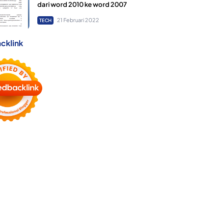
dari word 2010 ke word 2007
21 Februari 2022
TECH
cklink