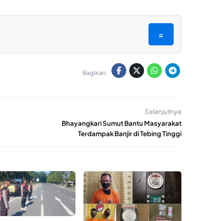
=
Bagikan:
Selanjutnya
Bhayangkari Sumut Bantu Masyarakat
Terdampak Banjir di Tebing Tinggi