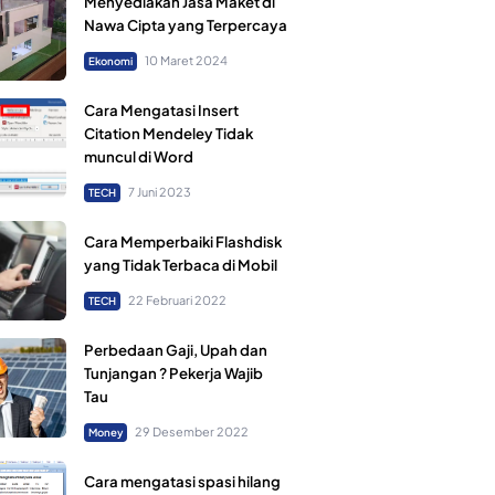
Menyediakan Jasa Maket di
Nawa Cipta yang Terpercaya
10 Maret 2024
Ekonomi
Cara Mengatasi Insert
Citation Mendeley Tidak
muncul di Word
7 Juni 2023
TECH
Cara Memperbaiki Flashdisk
yang Tidak Terbaca di Mobil
22 Februari 2022
TECH
Perbedaan Gaji, Upah dan
Tunjangan ? Pekerja Wajib
Tau
29 Desember 2022
Money
Cara mengatasi spasi hilang