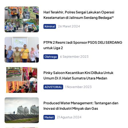
Hari Terakhir, Polres Sergai Lakukan Operasi
Keselamatan di Jalinsum Serdang Bedagai*
26 Maret 2024
Kriminal
PTPN 2 Resmi Jadi Sponsor PSDS DELI SERDANG
untuk Liga 2
6 September 2023
Olahraga
Pinky Saloon Kecantikan Kini DiBuka Untuk
Umum Di Jl.Halat Sumatra Utara Medan
1 November 2023
ADVETORIAL
Produced Water Management: Tantangan dan
Inovasi di Industri Minyak dan Gas
21 Agustus 2024
Market