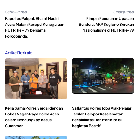
Sebelumnya
Selanjutnya
Kapolres Pakpak Bharat Hadiri
Pimpin Penurunan Upacara
Acara Malam Resepsi Kenegaraan
Bendera, AKP Sugiono Serukan
HUT RI ke – 79 bersama
Nasionalisme di HUT RI ke-79
Forkopimda.
Artikel Terkait
Kerja Sama Polres Sergai dengan
Satlantas Polres Toba Ajak Pelajar
Polres Nagan Raya Polda Aceh
Jadilah Pelopor Keselamatan
dalam Mengungkap Kasus
Berlalulintas Dan Mari Kita Isi
Curanmor
Kegiatan Positif