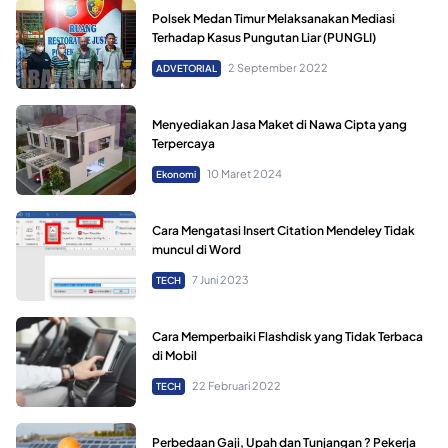
Polsek Medan Timur Melaksanakan Mediasi
Terhadap Kasus Pungutan Liar (PUNGLI)
2 September 2022
ADVETORIAL
Menyediakan Jasa Maket di Nawa Cipta yang
Terpercaya
10 Maret 2024
Ekonomi
Cara Mengatasi Insert Citation Mendeley Tidak
muncul di Word
7 Juni 2023
TECH
Cara Memperbaiki Flashdisk yang Tidak Terbaca
di Mobil
22 Februari 2022
TECH
Perbedaan Gaji, Upah dan Tunjangan ? Pekerja