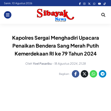
Skip
Senin, 10 Agustus 2026
to
content
Kapolres Sergai Menghadiri Upacara
Penaikan Bendera Sang Merah Putih
Kemerdekaan RI ke 79 Tahun 2024
Oleh
Yoel Pasaribu
-
18 Agustus 2024, 21:28
Bagikan: