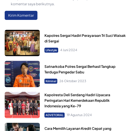
komentar saya berikutnya.
Kapolres Sergai Hadiri Perayaraan Tri Suci Waisak
di Sergai
4 Juni 2024
Lifestyle
Satnarkoba Polres Sergai Berhasil Tangkap
Terduga Pengedar Sabu
26 Oktober 2023
Kriminal
Kapolresta Deli Serdang Hadiri Upacara
Peringatan Hari Kemerdekaan Republik
Indonesia yang Ke-79
19 Agustus 2024
ADVETORIAL
Cara Memilih Layanan Kredit Cepat yang