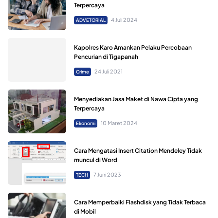
Terpercaya
4 Juli 2024
ADVETORIAL
Kapolres Karo Amankan Pelaku Percobaan
Pencurian di Tigapanah
24 Juli 2021
Crime
Menyediakan Jasa Maket di Nawa Cipta yang
Terpercaya
10 Maret 2024
Ekonomi
Cara Mengatasi Insert Citation Mendeley Tidak
muncul di Word
7 Juni 2023
TECH
Cara Memperbaiki Flashdisk yang Tidak Terbaca
di Mobil