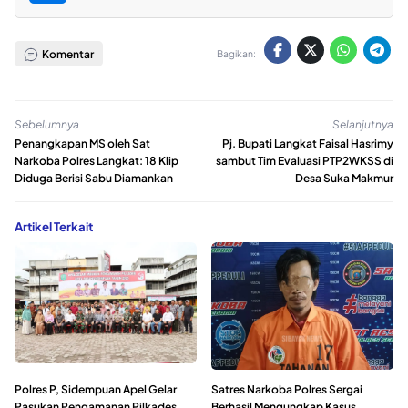
Komentar
Bagikan:
Sebelumnya
Selanjutnya
Penangkapan MS oleh Sat
Pj. Bupati Langkat Faisal Hasrimy
Narkoba Polres Langkat: 18 Klip
sambut Tim Evaluasi PTP2WKSS di
Diduga Berisi Sabu Diamankan
Desa Suka Makmur
Artikel Terkait
Polres P, Sidempuan Apel Gelar
Satres Narkoba Polres Sergai
Pasukan Pengamanan Pilkades
Berhasil Mengungkap Kasus