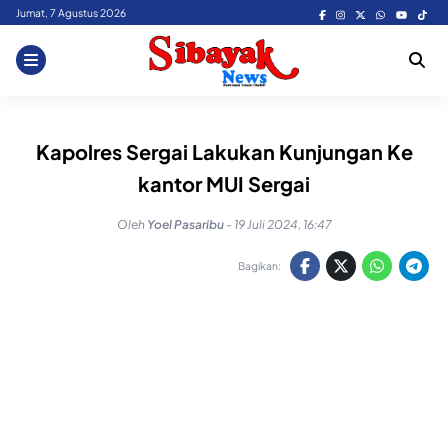
Skip
Jumat, 7 Agustus 2026
to
content
Kapolres Sergai Lakukan Kunjungan Ke
kantor MUI Sergai
Oleh
Yoel Pasaribu
-
19 Juli 2024, 16:47
Bagikan: