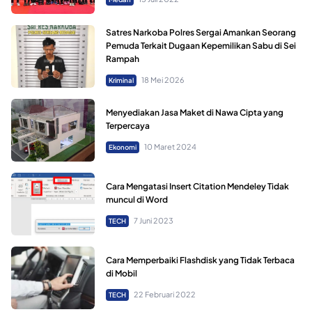
Satres Narkoba Polres Sergai Amankan Seorang
Pemuda Terkait Dugaan Kepemilikan Sabu di Sei
Rampah
18 Mei 2026
Kriminal
Menyediakan Jasa Maket di Nawa Cipta yang
Terpercaya
10 Maret 2024
Ekonomi
Cara Mengatasi Insert Citation Mendeley Tidak
muncul di Word
7 Juni 2023
TECH
Cara Memperbaiki Flashdisk yang Tidak Terbaca
di Mobil
22 Februari 2022
TECH