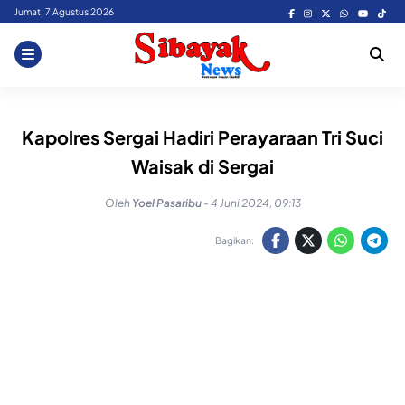
Skip
Jumat, 7 Agustus 2026
to
content
Kapolres Sergai Hadiri Perayaraan Tri Suci
Waisak di Sergai
Oleh
Yoel Pasaribu
-
4 Juni 2024, 09:13
Bagikan: