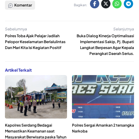
Komentar
Bagikan:
Sebelumnya
Selanjutnya
Polres Toba Ajak Pelajar Jadilah
Buka Dialog Kinerja Optimalisasi
Pelopor Keselamatan Berlalulintas
Implementasi Sakip, Pj. Bupati
Dan Mari Kita Isi Kegiatan Positif
Langkat Berpesan Agar Kepala
Perangkat Daerah Serius.
Artikel Terkait
Kapolres Serdang Bedagai
Polres Sergai Amankan 2 tersangka
Memastikan Keamanan saat
Narkoba
Masyarakat Berwisata paska Tahun