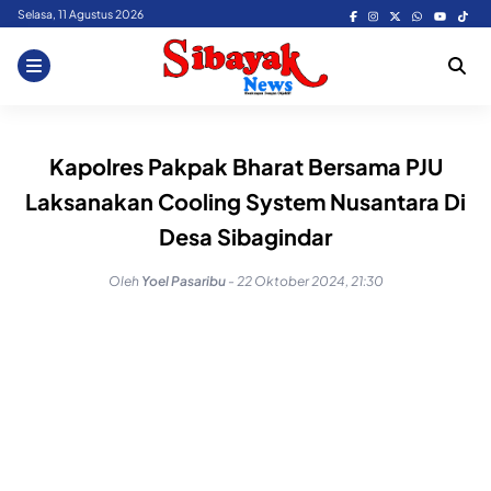
Skip
Selasa, 11 Agustus 2026
to
content
Kapolres Pakpak Bharat Bersama PJU
Laksanakan Cooling System Nusantara Di
Desa Sibagindar
Oleh
Yoel Pasaribu
-
22 Oktober 2024, 21:30