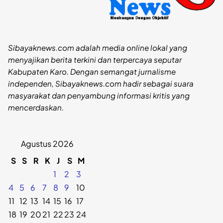
Sibayaknews.com adalah media online lokal yang
menyajikan berita terkini dan terpercaya seputar
Kabupaten Karo. Dengan semangat jurnalisme
independen, Sibayaknews.com hadir sebagai suara
masyarakat dan penyambung informasi kritis yang
mencerdaskan.
Agustus 2026
S
S
R
K
J
S
M
1
2
3
4
5
6
7
8
9
10
11
12
13
14
15
16
17
18
19
20
21
22
23
24