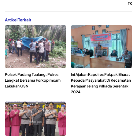
TK
Artikel Terkait
Polsek Padang Tualang, Polres
Ini Ajakan Kapolres Pakpak Bharat
Langkat Bersama Forkopimcam
Kepada Masyarakat Di Kecamatan
Lakukan GSN
Kerajaan Jelang Pilkada Serentak
2024.