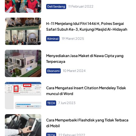
11 Februari 2022
Deli Serdang
H-11 Menjelang Idul Fitri 1446 H, Polres Sergai
Safari Subuh Ke-3, Kunjungi Masjid Al-Hidayah
19 Maret 2025
Kriminal
Menyediakan Jasa Maket di Nawa Cipta yang
Terpercaya
10 Maret 2024
Ekonomi
Cara Mengatasi Insert Citation Mendeley Tidak
muncul di Word
7 Juni 2023
TECH
Cara Memperbaiki Flashdisk yang Tidak Terbaca
di Mobil
22 Februari 2022
TECH