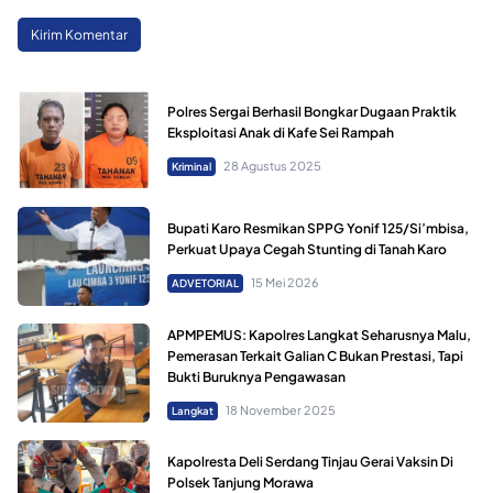
Polres Sergai Berhasil Bongkar Dugaan Praktik
Eksploitasi Anak di Kafe Sei Rampah
28 Agustus 2025
Kriminal
Bupati Karo Resmikan SPPG Yonif 125/Si’mbisa,
Perkuat Upaya Cegah Stunting di Tanah Karo
15 Mei 2026
ADVETORIAL
APMPEMUS: Kapolres Langkat Seharusnya Malu,
Pemerasan Terkait Galian C Bukan Prestasi, Tapi
Bukti Buruknya Pengawasan
18 November 2025
Langkat
Kapolresta Deli Serdang Tinjau Gerai Vaksin Di
Polsek Tanjung Morawa