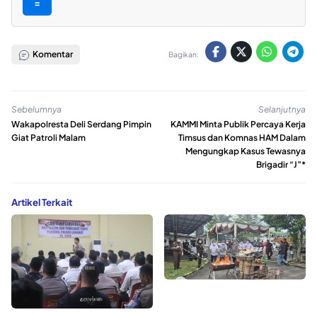
=
Komentar
Bagikan:
Sebelumnya
Selanjutnya
Wakapolresta Deli Serdang Pimpin
KAMMI Minta Publik Percaya Kerja
Giat Patroli Malam
Timsus dan Komnas HAM Dalam
Mengungkap Kasus Tewasnya
Brigadir “J”*
Artikel Terkait