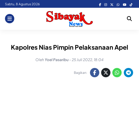
Skip
Sabtu, 8 Agustus 2026
to
content
Kapolres Nias Pimpin Pelaksanaan Apel
Oleh
Yoel Pasaribu
-
25 Juli 2022, 18:04
Bagikan: