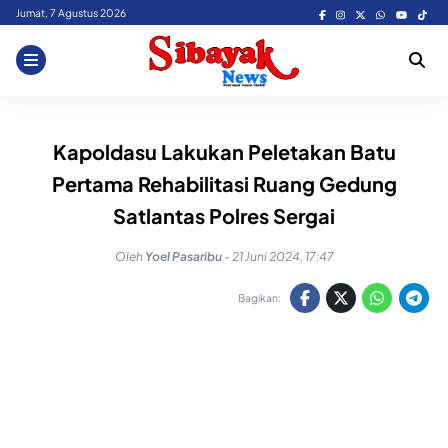
Skip
Jumat, 7 Agustus 2026
to
content
Kapoldasu Lakukan Peletakan Batu
Pertama Rehabilitasi Ruang Gedung
Satlantas Polres Sergai
Oleh
Yoel Pasaribu
-
21 Juni 2024, 17:47
Bagikan: