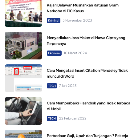
Kajari Belawan Musnahkan Ratusan Gram
Narkoba di 110 Kasus
5 November 2023
Kriminal
Menyediakan Jasa Maket di Nawa Cipta yang
Terpercaya
10 Maret 2024
Ekonomi
Cara Mengatasi Insert Citation Mendeley Tidak
muncul di Word
7 Juni 2023
TECH
Cara Memperbaiki Flashdisk yang Tidak Terbaca
di Mobil
22 Februari 2022
TECH
Perbedaan Gaji, Upah dan Tunjangan ? Pekerja