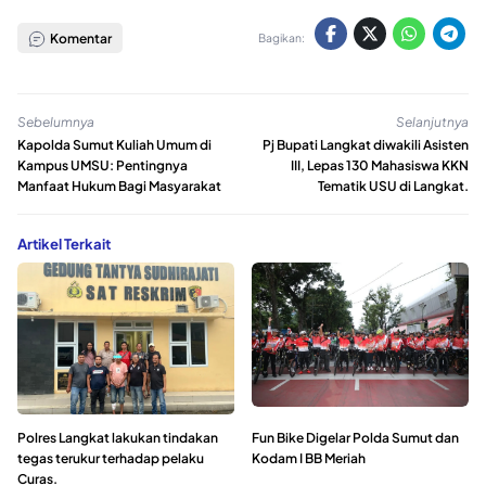
Komentar
Bagikan:
Sebelumnya
Selanjutnya
Kapolda Sumut Kuliah Umum di
Pj Bupati Langkat diwakili Asisten
Kampus UMSU: Pentingnya
III, Lepas 130 Mahasiswa KKN
Manfaat Hukum Bagi Masyarakat
Tematik USU di Langkat.
Artikel Terkait
Polres Langkat lakukan tindakan
Fun Bike Digelar Polda Sumut dan
tegas terukur terhadap pelaku
Kodam I BB Meriah
Curas.