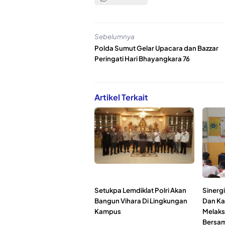
Sebelumnya
Polda Sumut Gelar Upacara dan Bazzar
Peringati Hari Bhayangkara 76
Artikel Terkait
Setukpa Lemdiklat Polri Akan
Sinergi
Bangun Vihara Di Lingkungan
Dan Ka
Kampus
Melaks
Bersam