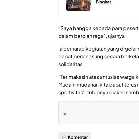
Bingkat.
“Saya bangga kepada para peserta
dalam berolah raga”, ujarnya
Ia berharap kegiatan yang digela
dapat berlangsung secara berke
solidaritas
“Terimakasih atas antusias warga
Mudah-mudahan kita dapat terus me
sportivitas”, tutupnya diakhir sam
=
Komentar