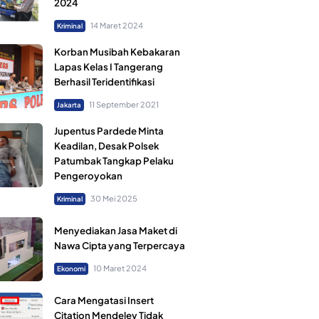
2024
14 Maret 2024
Kriminal
Korban Musibah Kebakaran
Lapas Kelas I Tangerang
Berhasil Teridentifikasi
11 September 2021
Jakarta
Jupentus Pardede Minta
Keadilan, Desak Polsek
Patumbak Tangkap Pelaku
Pengeroyokan
30 Mei 2025
Kriminal
Menyediakan Jasa Maket di
Nawa Cipta yang Terpercaya
10 Maret 2024
Ekonomi
Cara Mengatasi Insert
Citation Mendeley Tidak