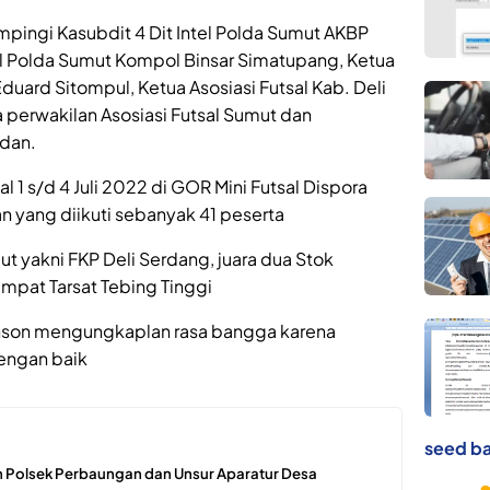
ampingi Kasubdit 4 Dit Intel Polda Sumut AKBP
el Polda Sumut Kompol Binsar Simatupang, Ketua
Eduard Sitompul, Ketua Asosiasi Futsal Kab. Deli
a perwakilan Asosiasi Futsal Sumut dan
edan.
 1 s/d 4 Juli 2022 di GOR Mini Futsal Dispora
n yang diikuti sebanyak 41 peserta
t yakni FKP Deli Serdang, juara dua Stok
empat Tarsat Tebing Tinggi
nson mengungkaplan rasa bangga karena
dengan baik
seed ba
 Polsek Perbaungan dan Unsur Aparatur Desa