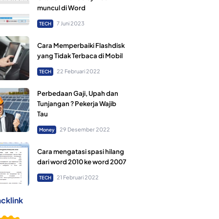
muncul di Word
7 Juni 2023
TECH
Cara Memperbaiki Flashdisk
yang Tidak Terbaca di Mobil
22 Februari 2022
TECH
Perbedaan Gaji, Upah dan
Tunjangan ? Pekerja Wajib
Tau
29 Desember 2022
Money
Cara mengatasi spasi hilang
dari word 2010 ke word 2007
21 Februari 2022
TECH
cklink