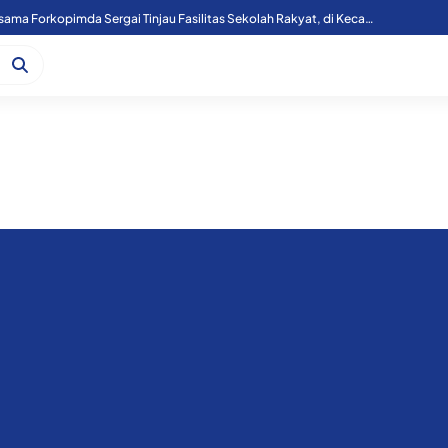
Kapoolres Sergai Bersama Forkopimda Sergai Tinjau Fasilitas Sekolah Rakyat, di Kecamatan Firdaus.