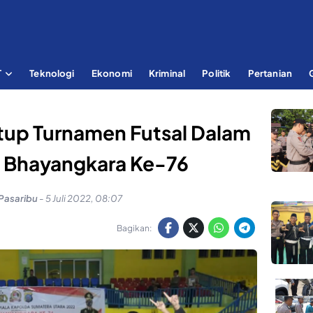
T
Teknologi
Ekonomi
Kriminal
Politik
Pertanian
tup Turnamen Futsal Dalam
i Bhayangkara Ke-76
Pasaribu
-
5 Juli 2022, 08:07
Bagikan: