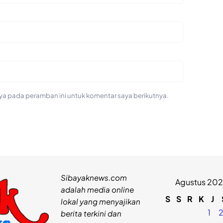
ya pada peramban ini untuk komentar saya berikutnya.
Sibayaknews.com
Agustus 20
adalah media online
S
S
R
K
J
lokal yang menyajikan
1
berita terkini dan