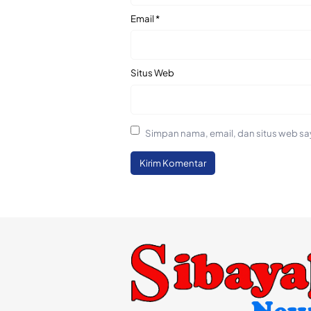
Email
*
Situs Web
Simpan nama, email, dan situs web sa