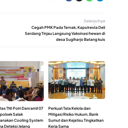
Selanjutnya
Cegah PMK Pada Ternak, Kapolresta Deli
Serdang Tinjau Langsung Vaksinasi hewan di
desa Sugiharjo Batang kuis
tas TNI Polri Danramil 07
Perkuat Tata Kelola dan
polsek Salak
Mitigasi Risiko Hukum, Bank
anakan Cooling System
Sumut dan Kejatisu Tingkatkan
a Deteksi Jelang
Kerja Sama