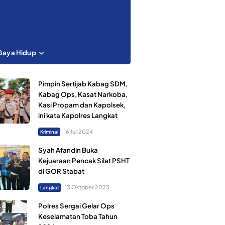
Gaya Hidup
Pimpin Sertijab Kabag SDM,
Kabag Ops, Kasat Narkoba,
Kasi Propam dan Kapolsek,
ini kata Kapolres Langkat
16 Juli 2024
Kriminal
Syah Afandin Buka
Kejuaraan Pencak Silat PSHT
di GOR Stabat
13 Oktober 2023
Langkat
Polres Sergai Gelar Ops
Keselamatan Toba Tahun