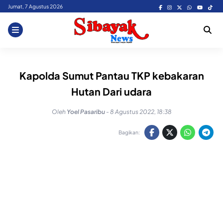
Skip
Jumat, 7 Agustus 2026
to
content
Kapolda Sumut Pantau TKP kebakaran
Hutan Dari udara
Oleh
Yoel Pasaribu
-
8 Agustus 2022, 18:38
Bagikan: