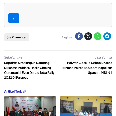
=
=
Komentar
Bagikan:
Sebelumnya
Selanjutnya
Kapolres Simalungun Dampingi
Polwan Goes To School, Kasat
Dirlantas Poldasu Hadiri Closing
Binmas Polres Batubara Inspektur
Ceremonial Even Danau Toba Rally
Upacara MTS N 1
2022 Di Parapat
Artikel Terkait