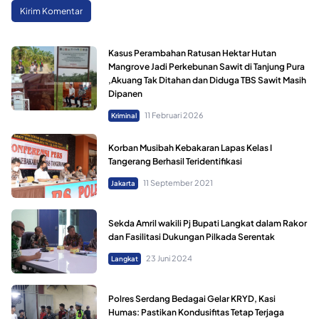
Kasus Perambahan Ratusan Hektar Hutan
Mangrove Jadi Perkebunan Sawit di Tanjung Pura
,Akuang Tak Ditahan dan Diduga TBS Sawit Masih
Dipanen
11 Februari 2026
Kriminal
Korban Musibah Kebakaran Lapas Kelas I
Tangerang Berhasil Teridentifikasi
11 September 2021
Jakarta
Sekda Amril wakili Pj Bupati Langkat dalam Rakor
dan Fasilitasi Dukungan Pilkada Serentak
23 Juni 2024
Langkat
Polres Serdang Bedagai Gelar KRYD, Kasi
Humas: Pastikan Kondusifitas Tetap Terjaga