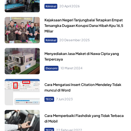
20 April 2026
Kriminal
Kejaksaan Negeri Tanjungbalai Tetapkan Empat
Tersangka Dugaan Korupsi Dana Hibah Kpu 16,5
Miliar
20 Desember 2025
Kriminal
Menyediakan Jasa Maket di Nawa Cipta yang
Terpercaya
10 Maret 2024
Ekonomi
Cara Mengatasi Insert Citation Mendeley Tidak
muncul di Word
7 Juni 2023
TECH
Cara Memperbaiki Flashdisk yang Tidak Terbaca
di Mobil
22 Februari 2022
TECH