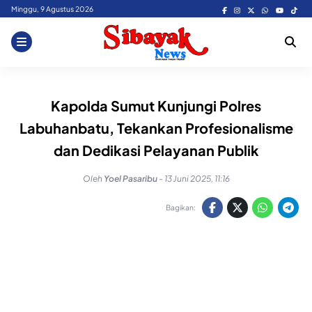
Skip
Minggu, 9 Agustus 2026
to
content
Kapolda Sumut Kunjungi Polres
Labuhanbatu, Tekankan Profesionalisme
dan Dedikasi Pelayanan Publik
Oleh
Yoel Pasaribu
-
13 Juni 2025, 11:16
Bagikan: