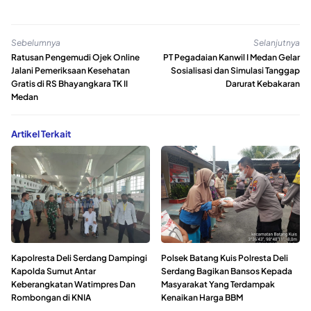
Sebelumnya
Selanjutnya
Ratusan Pengemudi Ojek Online
PT Pegadaian Kanwil I Medan Gelar
Jalani Pemeriksaan Kesehatan
Sosialisasi dan Simulasi Tanggap
Gratis di RS Bhayangkara TK II
Darurat Kebakaran
Medan
Artikel Terkait
Kapolresta Deli Serdang Dampingi
Polsek Batang Kuis Polresta Deli
Kapolda Sumut Antar
Serdang Bagikan Bansos Kepada
Keberangkatan Watimpres Dan
Masyarakat Yang Terdampak
Rombongan di KNIA
Kenaikan Harga BBM