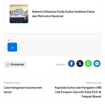
Rakernis Ditlantas Polda Sulbar Hadirkan Pakar
dan Motivator Nasional
=
=
Komentar
Bagikan:
Sebelumnya
Selanjutnya
Cara mengatasi touchscreen
Kapolda Sumut dan Pangdam I/BB
lemot
Cek Pospam Ops Lilin Toba 2021 di
Pakpak Bharat