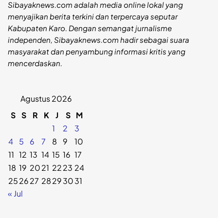
Sibayaknews.com adalah media online lokal yang
menyajikan berita terkini dan terpercaya seputar
Kabupaten Karo. Dengan semangat jurnalisme
independen, Sibayaknews.com hadir sebagai suara
masyarakat dan penyambung informasi kritis yang
mencerdaskan.
Agustus 2026
S
S
R
K
J
S
M
1
2
3
4
5
6
7
8
9
10
11
12
13
14
15
16
17
18
19
20
21
22
23
24
25
26
27
28
29
30
31
« Jul