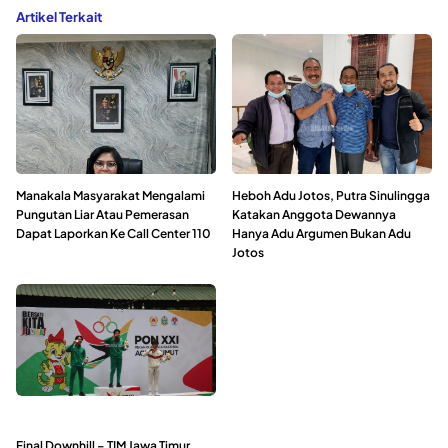
Artikel Terkait
Manakala Masyarakat Mengalami
Heboh Adu Jotos, Putra Sinulingga
Pungutan Liar Atau Pemerasan
Katakan Anggota Dewannya
Dapat Laporkan Ke Call Center 110
Hanya Adu Argumen Bukan Adu
Jotos
Final Downhill – TIM Jawa Timur