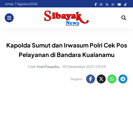
Skip
Jumat, 7 Agustus 2026
to
content
Kapolda Sumut dan Irwasum Polri Cek Pos
Pelayanan di Bandara Kualanamu
Oleh
Yoel Pasaribu
-
30 Desember 2021, 09:09
Bagikan: