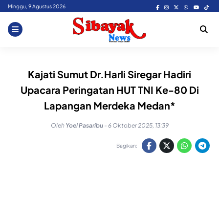
Skip
Minggu, 9 Agustus 2026
to
content
Kajati Sumut Dr.Harli Siregar Hadiri
Upacara Peringatan HUT TNI Ke-80 Di
Lapangan Merdeka Medan*
Oleh
Yoel Pasaribu
-
6 Oktober 2025, 13:39
Bagikan: