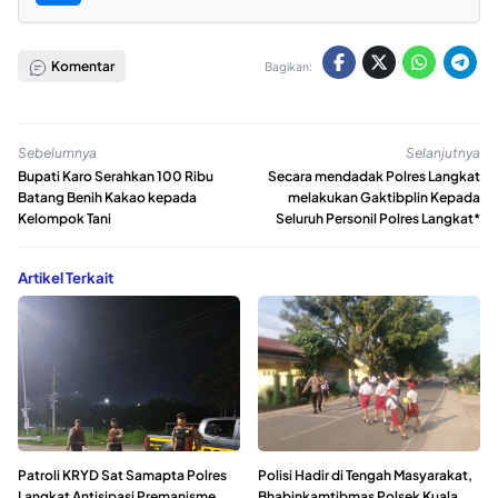
Komentar
Bagikan:
Sebelumnya
Selanjutnya
Bupati Karo Serahkan 100 Ribu
Secara mendadak Polres Langkat
Batang Benih Kakao kepada
melakukan Gaktibplin Kepada
Kelompok Tani
Seluruh Personil Polres Langkat*
Artikel Terkait
Patroli KRYD Sat Samapta Polres
Polisi Hadir di Tengah Masyarakat,
Langkat Antisipasi Premanisme,
Bhabinkamtibmas Polsek Kuala