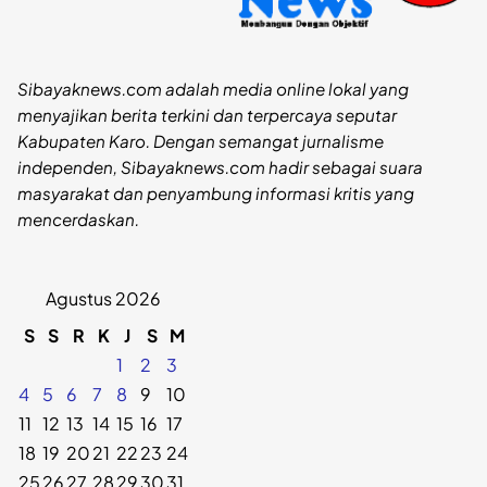
Sibayaknews.com adalah media online lokal yang
menyajikan berita terkini dan terpercaya seputar
Kabupaten Karo. Dengan semangat jurnalisme
independen, Sibayaknews.com hadir sebagai suara
masyarakat dan penyambung informasi kritis yang
mencerdaskan.
Agustus 2026
S
S
R
K
J
S
M
1
2
3
4
5
6
7
8
9
10
11
12
13
14
15
16
17
18
19
20
21
22
23
24
25
26
27
28
29
30
31