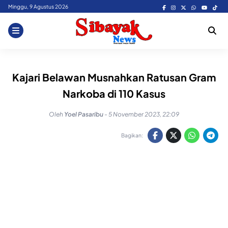
Skip
Minggu, 9 Agustus 2026
to
content
Kajari Belawan Musnahkan Ratusan Gram
Narkoba di 110 Kasus
Oleh
Yoel Pasaribu
-
5 November 2023, 22:09
Bagikan: