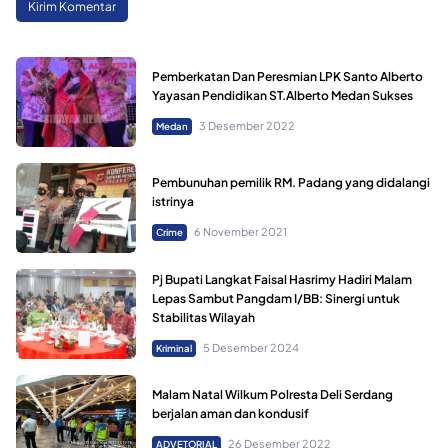
Pemberkatan Dan Peresmian LPK Santo Alberto
Yayasan Pendidikan ST.Alberto Medan Sukses
3 Desember 2022
Medan
Pembunuhan pemilik RM. Padang yang didalangi
istrinya
6 November 2021
Crime
Pj Bupati Langkat Faisal Hasrimy Hadiri Malam
Lepas Sambut Pangdam I/BB: Sinergi untuk
Stabilitas Wilayah
5 Desember 2024
Kriminal
Malam Natal Wilkum Polresta Deli Serdang
berjalan aman dan kondusif
26 Desember 2022
ADVETORIAL