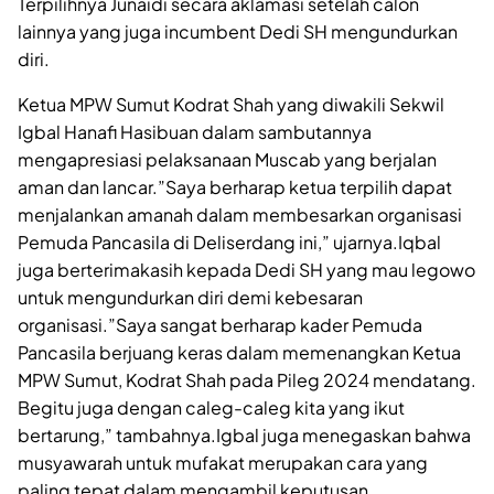
Terpilihnya Junaidi secara aklamasi setelah calon
lainnya yang juga incumbent Dedi SH mengundurkan
diri.
Ketua MPW Sumut Kodrat Shah yang diwakili Sekwil
Igbal Hanafi Hasibuan dalam sambutannya
mengapresiasi pelaksanaan Muscab yang berjalan
aman dan lancar.”Saya berharap ketua terpilih dapat
menjalankan amanah dalam membesarkan organisasi
Pemuda Pancasila di Deliserdang ini,” ujarnya.Iqbal
juga berterimakasih kepada Dedi SH yang mau legowo
untuk mengundurkan diri demi kebesaran
organisasi.”Saya sangat berharap kader Pemuda
Pancasila berjuang keras dalam memenangkan Ketua
MPW Sumut, Kodrat Shah pada Pileg 2024 mendatang.
Begitu juga dengan caleg-caleg kita yang ikut
bertarung,” tambahnya.Igbal juga menegaskan bahwa
musyawarah untuk mufakat merupakan cara yang
paling tepat dalam mengambil keputusan.