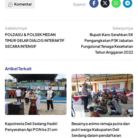
Komentar
Bagikan:
Sebelumnya
Selanjutnya
POLDASU & POLSEK MEDAN
Bupati Karo Serahkan SK
TIMUR GELAR DIALOG INTERAKTIF
Pengangkatan P3K Jabatan
SECARA INTENSIF
Fungsional Tenaga Kesehatan
Tahun Anggaran 2022
Artikel Terkait
Kapolresta Deli Sedang Hadiri
Besarnya animo remaja putra dan
Penyerahan Api PON ke 21 om
putri warga Kabupaten Deli
Serdang dalam pendaftaran