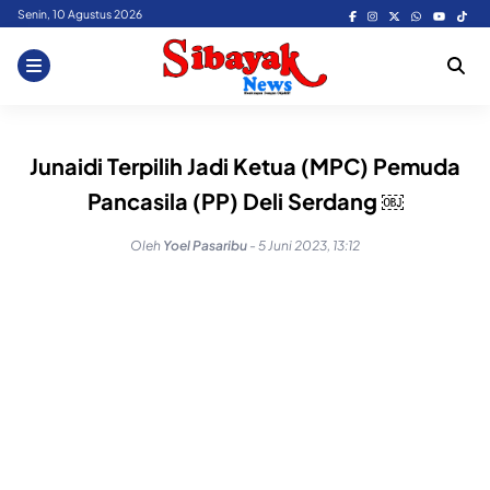
Skip
Senin, 10 Agustus 2026
to
content
Junaidi Terpilih Jadi Ketua (MPC) Pemuda
Pancasila (PP) Deli Serdang ￼
Oleh
Yoel Pasaribu
-
5 Juni 2023, 13:12