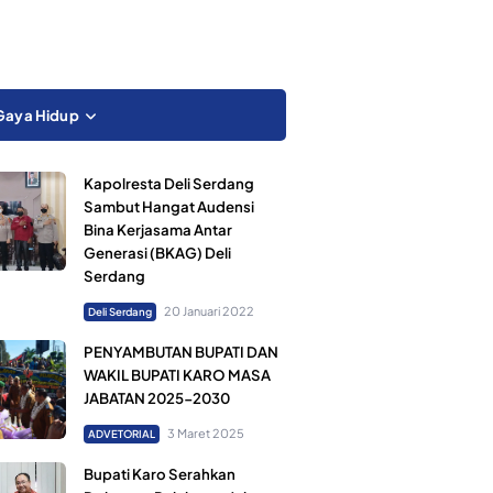
Gaya Hidup
Kapolresta Deli Serdang
Sambut Hangat Audensi
Bina Kerjasama Antar
Generasi (BKAG) Deli
Serdang
20 Januari 2022
Deli Serdang
PENYAMBUTAN BUPATI DAN
WAKIL BUPATI KARO MASA
JABATAN 2025-2030
3 Maret 2025
ADVETORIAL
Bupati Karo Serahkan