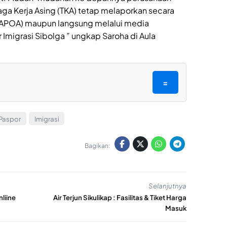
aga Kerja Asing (TKA) tetap melaporkan secara
g (APOA) maupun langsung melalui media
r Imigrasi Sibolga ” ungkap Saroha di Aula
=
 Paspor
Imigrasi
Bagikan:
Selanjutnya
liine
Air Terjun Sikulikap : Fasilitas & Tiket Harga
Masuk