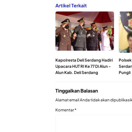
Artikel Terkait
Kapolresta Deli Serdang Hadiri
Polsek 
Upacara HUT RI Ke 77 Di Alun –
Serdan
Alun Kab. Deli Serdang
Pungli
Tinggalkan Balasan
Alamat email Anda tidak akan dipublikasi
Komentar
*