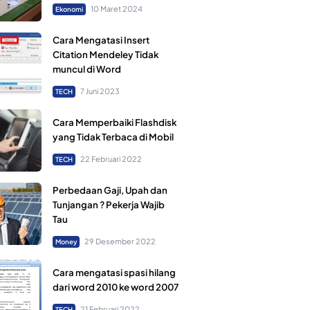
10 Maret 2024
Ekonomi
Cara Mengatasi Insert
Citation Mendeley Tidak
muncul di Word
7 Juni 2023
TECH
Cara Memperbaiki Flashdisk
yang Tidak Terbaca di Mobil
22 Februari 2022
TECH
Perbedaan Gaji, Upah dan
Tunjangan ? Pekerja Wajib
Tau
29 Desember 2022
Money
Cara mengatasi spasi hilang
dari word 2010 ke word 2007
21 Februari 2022
TECH