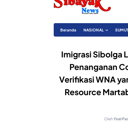
Beranda
NASIONAL
SUMU
Imigrasi Sibolga 
Penanganan Co
Verifikasi WNA ya
Resource Martab
Oleh
Yoel Pa