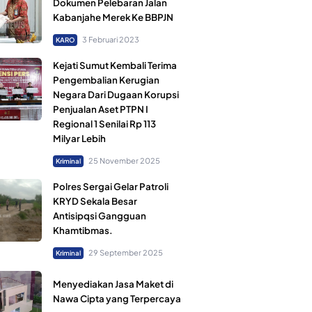
Dokumen Pelebaran Jalan
Kabanjahe Merek Ke BBPJN
3 Februari 2023
KARO
Kejati Sumut Kembali Terima
Pengembalian Kerugian
Negara Dari Dugaan Korupsi
Penjualan Aset PTPN I
Regional 1 Senilai Rp 113
Milyar Lebih
25 November 2025
Kriminal
Polres Sergai Gelar Patroli
KRYD Sekala Besar
Antisipqsi Gangguan
Khamtibmas.
29 September 2025
Kriminal
Menyediakan Jasa Maket di
Nawa Cipta yang Terpercaya