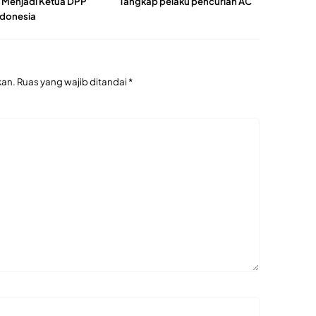
h Menjadi Ketua DPP
Tangkap pelaku pencurian AC
donesia
kan.
Ruas yang wajib ditandai
*