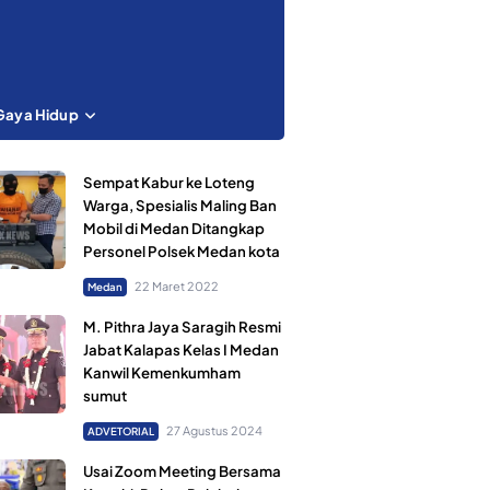
Gaya Hidup
Sempat Kabur ke Loteng
Warga, Spesialis Maling Ban
Mobil di Medan Ditangkap
Personel Polsek Medan kota
22 Maret 2022
Medan
M. Pithra Jaya Saragih Resmi
Jabat Kalapas Kelas I Medan
Kanwil Kemenkumham
sumut
27 Agustus 2024
ADVETORIAL
Usai Zoom Meeting Bersama