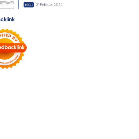
21 Februari 2022
TECH
cklink