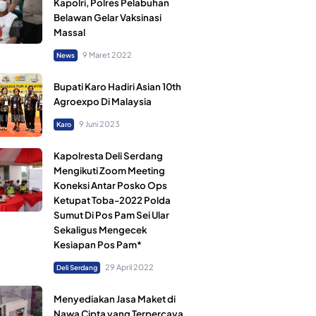
Kapolri, Polres Pelabuhan
Belawan Gelar Vaksinasi
Massal
9 Maret 2022
News
Bupati Karo Hadiri Asian 10th
Agroexpo Di Malaysia
9 Juni 2023
Karo
Kapolresta Deli Serdang
Mengikuti Zoom Meeting
Koneksi Antar Posko Ops
Ketupat Toba-2022 Polda
Sumut Di Pos Pam Sei Ular
Sekaligus Mengecek
Kesiapan Pos Pam*
29 April 2022
Deli Serdang
Menyediakan Jasa Maket di
Nawa Cipta yang Terpercaya