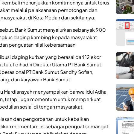
) kembali menunjukkan komitmennya untuk terus
akat melalui pelaksanaan pemotongan dan
asyarakat di Kota Medan dan sekitarnya.
ebut, Bank Sumut menyalurkan sebanyak 900
ngkus daging kambing kepada masyarakat
 dan penguatan nilai kebersamaan.
busi daging kurban yang berasal dari 12 ekor
 turut dihadiri Direktur Utama PT Bank Sumut,
 Operasional PT Bank Sumut Sandhy Sofian,
bidang, dan karyawan Bank Sumut.
eru Mardiansyah menyampaikan bahwa Idul Adha
an, tetapi juga momentum untuk memperkuat
kepedulian sosial di tengah masyarakat.
khlasan dan pengorbanan untuk kebaikan
adikan momentum ini sebagai penguat semangat
n Bank Sumut yang lebih dekat dengan