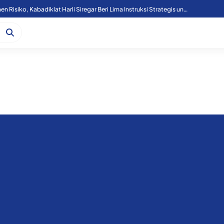
arakat Miliki Rumah Melalui Akad Massal KPR Sejahtera FLPP
Tutup Diklat Manajemen Risiko, Kabadiklat Harli Siregar Beri Lima Instruksi Strategis untuk Perkuat Tata Kelola Kejaksaan