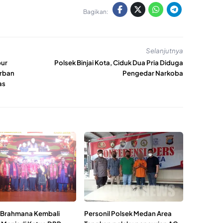
Bagikan:
Selanjutnya
bur
Polsek Binjai Kota, Ciduk Dua Pria Diduga
urban
Pengedar Narkoba
as
 Brahmana Kembali
Personil Polsek Medan Area