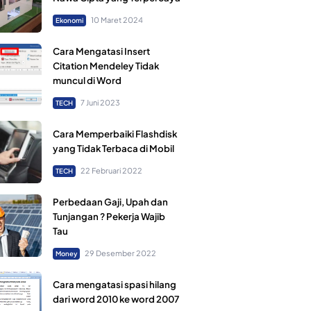
10 Maret 2024
Ekonomi
Cara Mengatasi Insert
Citation Mendeley Tidak
muncul di Word
7 Juni 2023
TECH
Cara Memperbaiki Flashdisk
yang Tidak Terbaca di Mobil
22 Februari 2022
TECH
Perbedaan Gaji, Upah dan
Tunjangan ? Pekerja Wajib
Tau
29 Desember 2022
Money
Cara mengatasi spasi hilang
dari word 2010 ke word 2007