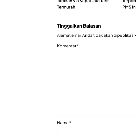
Tarakan Via Kapal Laut Tarif
Terpili
Termurah
PMS In
Tinggalkan Balasan
Alamat email Anda tidak akan dipublikasi
Komentar
*
Nama
*