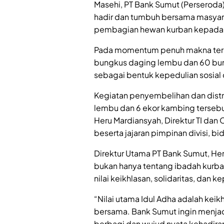
Masehi, PT Bank Sumut (Perseroda
hadir dan tumbuh bersama masyar
pembagian hewan kurban kepada m
Pada momentum penuh makna ters
bungkus daging lembu dan 60 bu
sebagai bentuk kepedulian sosial
Kegiatan penyembelihan dan distri
lembu dan 6 ekor kambing tersebut
Heru Mardiansyah, Direktur TI dan
beserta jajaran pimpinan divisi, 
Direktur Utama PT Bank Sumut, H
bukan hanya tentang ibadah kurb
nilai keikhlasan, solidaritas, dan 
“Nilai utama Idul Adha adalah kei
bersama. Bank Sumut ingin menj
berbagi dan wujud nyata kehadira