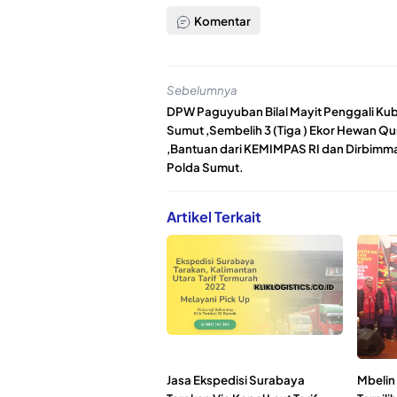
Komentar
Sebelumnya
DPW Paguyuban Bilal Mayit Penggali Ku
Sumut ,Sembelih 3 (Tiga ) Ekor Hewan Q
,Bantuan dari KEMIMPAS RI dan Dirbimm
Polda Sumut.
Artikel Terkait
Jasa Ekspedisi Surabaya
Mbelin