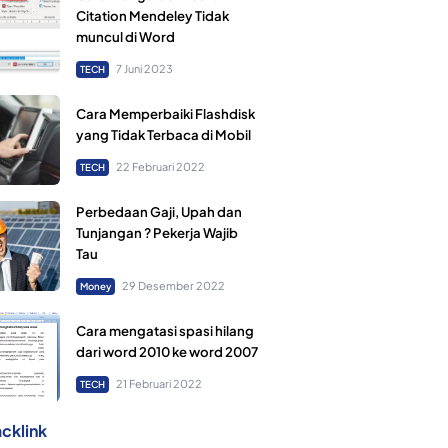
Citation Mendeley Tidak
muncul di Word
7 Juni 2023
TECH
Cara Memperbaiki Flashdisk
yang Tidak Terbaca di Mobil
22 Februari 2022
TECH
Perbedaan Gaji, Upah dan
Tunjangan ? Pekerja Wajib
Tau
29 Desember 2022
Money
Cara mengatasi spasi hilang
dari word 2010 ke word 2007
21 Februari 2022
TECH
cklink