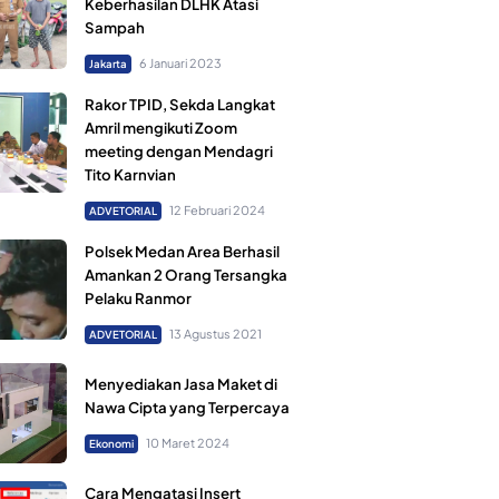
Keberhasilan DLHK Atasi
Sampah
6 Januari 2023
Jakarta
Rakor TPID, Sekda Langkat
Amril mengikuti Zoom
meeting dengan Mendagri
Tito Karnvian
12 Februari 2024
ADVETORIAL
Polsek Medan Area Berhasil
Amankan 2 Orang Tersangka
Pelaku Ranmor
13 Agustus 2021
ADVETORIAL
Menyediakan Jasa Maket di
Nawa Cipta yang Terpercaya
10 Maret 2024
Ekonomi
Cara Mengatasi Insert