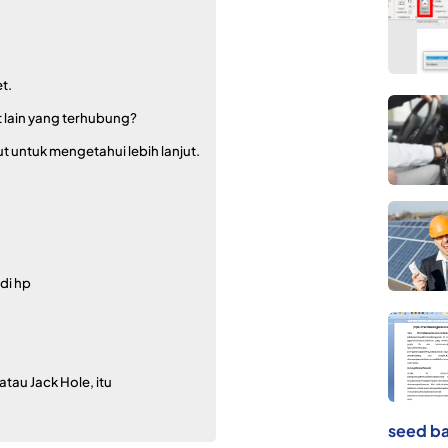
t.
 lain yang terhubung?
 untuk mengetahui lebih lanjut.
di hp
atau Jack Hole, itu
seed ba