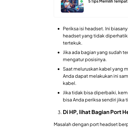
5 Tips Memilih Tempa
Periksa isi headset. Ini bia
headset yang tidak diperhatik
tertekuk.
Jika ada bagian yang sudah te
mengatur posisinya.
Saat meluruskan kabel yang m
Anda dapat melakukan ini sa
kabel.
Jika tidak bisa diperbaiki, ke
bisa Anda periksa sendiri jika
Di HP, lihat Bagian Port 
Masalah dengan port headset berp