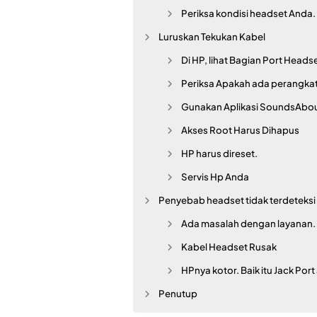
Periksa kondisi headset Anda.
Luruskan Tekukan Kabel
Di HP, lihat Bagian Port Headse
Periksa Apakah ada perangkat
Gunakan Aplikasi SoundsAbout
Akses Root Harus Dihapus
HP harus direset.
Servis Hp Anda
Penyebab headset tidak terdeteksi 
Ada masalah dengan layanan.
Kabel Headset Rusak
HPnya kotor. Baik itu Jack Port 
Penutup