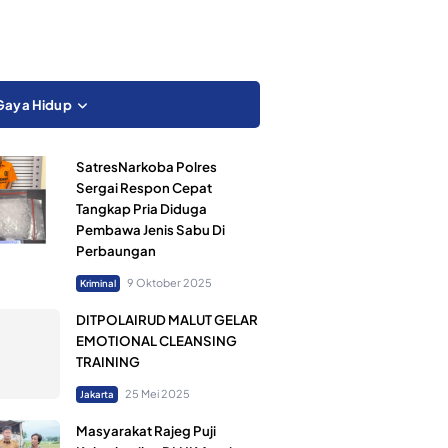
Gaya Hidup
SatresNarkoba Polres
Sergai Respon Cepat
Tangkap Pria Diduga
Pembawa Jenis Sabu Di
Perbaungan
9 Oktober 2025
Kriminal
DITPOLAIRUD MALUT GELAR
EMOTIONAL CLEANSING
TRAINING
25 Mei 2025
Jakarta
Masyarakat Rajeg Puji