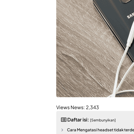
Views News:
2,343
Daftar isi:
[Sembunyikan]
Cara Mengatasi headset tidak terde