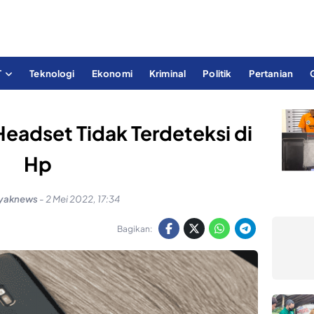
T
Teknologi
Ekonomi
Kriminal
Politik
Pertanian
eadset Tidak Terdeteksi di
Hp
ayaknews
-
2 Mei 2022, 17:34
Bagikan: