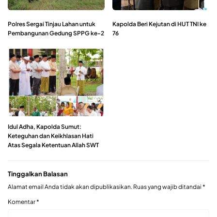
Polres Sergai Tinjau Lahan untuk
Kapolda Beri Kejutan di HUT TNI ke
Pembangunan Gedung SPPG ke-2
76
Idul Adha, Kapolda Sumut:
Keteguhan dan Keikhlasan Hati
Atas Segala Ketentuan Allah SWT
Tinggalkan Balasan
Alamat email Anda tidak akan dipublikasikan.
Ruas yang wajib ditandai
*
Komentar
*