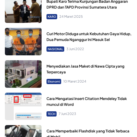
Bupati Karo Terima Kunjungan Badan Anggaran
DPRD dan TAPD Provinsi Sumatera Utara
24 Maret 2025
KARO
Curi Motor Diduga untuk Kebutuhan Gaya Hidup,
Dua Pemuda Nganggur Ini Masuk Sel
3 Juni 2022
NASIONAL
Menyediakan Jasa Maket di Nawa Cipta yang
Terpercaya
10 Maret 2024
Ekonomi
Cara Mengatasi Insert Citation Mendeley Tidak
muncul di Word
7 Juni 2023
TECH
Cara Memperbaiki Flashdisk yang Tidak Terbaca
di Mobil