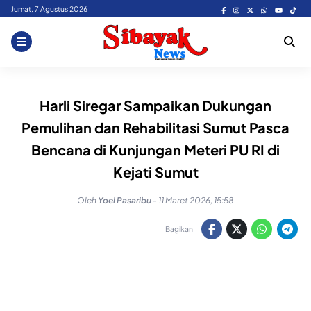
Skip
Jumat, 7 Agustus 2026
to
content
Harli Siregar Sampaikan Dukungan
Pemulihan dan Rehabilitasi Sumut Pasca
Bencana di Kunjungan Meteri PU RI di
Kejati Sumut
Oleh
Yoel Pasaribu
-
11 Maret 2026, 15:58
Bagikan: