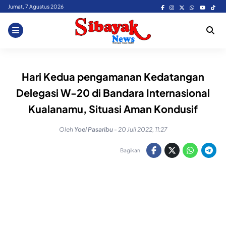
Skip
Jumat, 7 Agustus 2026
to
content
Hari Kedua pengamanan Kedatangan
Delegasi W-20 di Bandara Internasional
Kualanamu, Situasi Aman Kondusif
Oleh
Yoel Pasaribu
-
20 Juli 2022, 11:27
Bagikan: