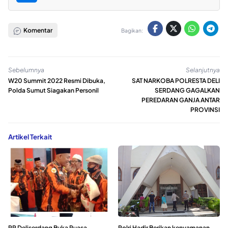
Komentar
Bagikan:
Sebelumnya
Selanjutnya
W20 Summit 2022 Resmi Dibuka,
SAT NARKOBA POLRESTA DELI
Polda Sumut Siagakan Personil
SERDANG GAGALKAN
PEREDARAN GANJA ANTAR
PROVINSI
Artikel Terkait
PP Deliserdang Buka Puasa
Polri Hadir Berikan kenyamanan