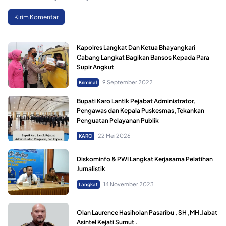
Kapolres Langkat Dan Ketua Bhayangkari
Cabang Langkat Bagikan Bansos Kepada Para
Supir Angkut
9 September 2022
Kriminal
Bupati Karo Lantik Pejabat Administrator,
Pengawas dan Kepala Puskesmas, Tekankan
Penguatan Pelayanan Publik
22 Mei 2026
KARO
Diskominfo & PWI Langkat Kerjasama Pelatihan
Jurnalistik
14 November 2023
Langkat
Olan Laurence Hasiholan Pasaribu , SH ,MH.Jabat
Asintel Kejati Sumut .