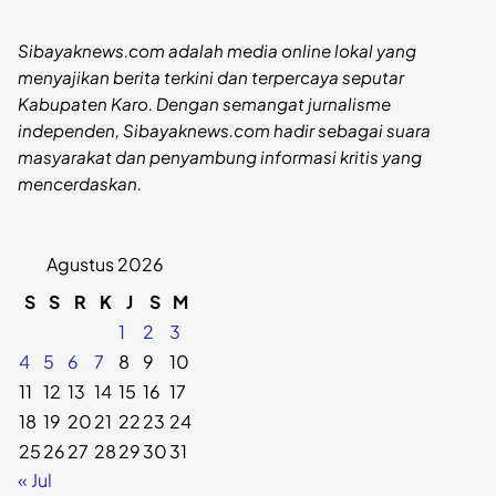
Sibayaknews.com adalah media online lokal yang
menyajikan berita terkini dan terpercaya seputar
Kabupaten Karo. Dengan semangat jurnalisme
independen, Sibayaknews.com hadir sebagai suara
masyarakat dan penyambung informasi kritis yang
mencerdaskan.
Agustus 2026
S
S
R
K
J
S
M
1
2
3
4
5
6
7
8
9
10
11
12
13
14
15
16
17
18
19
20
21
22
23
24
25
26
27
28
29
30
31
« Jul