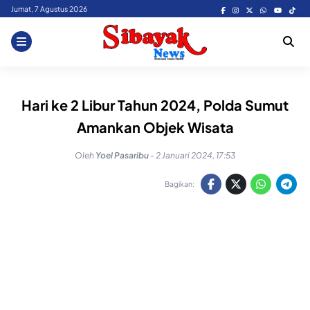
Skip
Jumat, 7 Agustus 2026
to
content
Hari ke 2 Libur Tahun 2024, Polda Sumut
Amankan Objek Wisata
Oleh
Yoel Pasaribu
-
2 Januari 2024, 17:53
Bagikan: