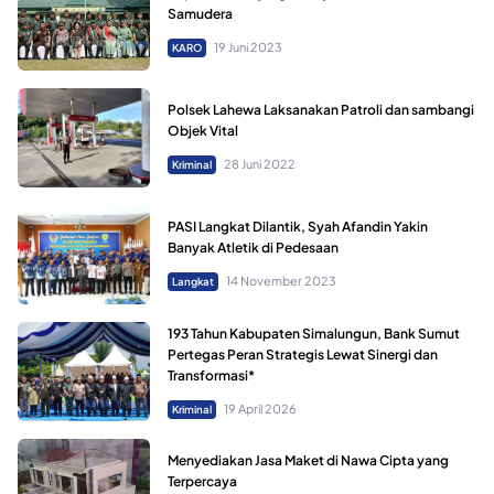
Samudera
19 Juni 2023
KARO
Polsek Lahewa Laksanakan Patroli dan sambangi
Objek Vital
28 Juni 2022
Kriminal
PASI Langkat Dilantik, Syah Afandin Yakin
Banyak Atletik di Pedesaan
14 November 2023
Langkat
193 Tahun Kabupaten Simalungun, Bank Sumut
Pertegas Peran Strategis Lewat Sinergi dan
Transformasi*
19 April 2026
Kriminal
Menyediakan Jasa Maket di Nawa Cipta yang
Terpercaya