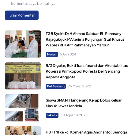
komentar saya berikutnya.
TGB Syekh Dr H Ahmad Sabban El-Rahmany
Rajagukguk MA terima Kunjungan Staf Khusus
Wapres RI H Arif Rahmansyah Marbun
5 Juli 2024
Medan
RAT Digelar, Bukti Transfaransi dan Akuntabilitas
Koperasi Primkoppol Polresta Deli Serdang
Kepada Anggota
25 Maret 2022
Deli Serdang
Siswa SMA N 1 Tangerang Kerap Bolos Keluar
Masuk Lewat Jendela
30 Agustus 2025
Jakarta
HUT TNI ke 76, Komjen Agus Andrianto: Semoga