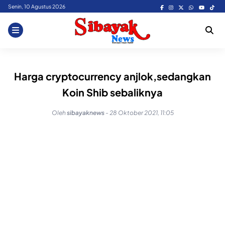
Skip
Senin, 10 Agustus 2026
to
content
Harga cryptocurrency anjlok,sedangkan
Koin Shib sebaliknya
Oleh
sibayaknews
-
28 Oktober 2021, 11:05