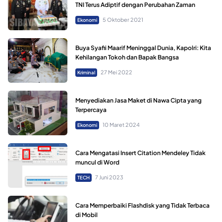
TNI Terus Adiptif dengan Perubahan Zaman
5 Oktober 2021
Ekonomi
Buya Syafii Maarif Meninggal Dunia, Kapolri: Kita
Kehilangan Tokoh dan Bapak Bangsa
27 Mei 2022
Kriminal
Menyediakan Jasa Maket di Nawa Cipta yang
Terpercaya
10 Maret 2024
Ekonomi
Cara Mengatasi Insert Citation Mendeley Tidak
muncul di Word
7 Juni 2023
TECH
Cara Memperbaiki Flashdisk yang Tidak Terbaca
di Mobil