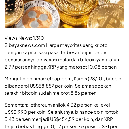
Views News:
1,310
Sibayaknews.com Harga mayoritas uang kripto
dengan kapitalisasi pasar terbesar terjun bebas.
penurunannya bervariasi mulai dari bitcoin yang jatuh
2,79 persen hingga XRP yang merosot 10,08 persen.
Mengutip coinmarketcap.com, Kamis (28/10), bitcoin
dibanderol US$58.857 per koin. Selama sepekan
terakhir bitcoin sudah melorot 8,86 persen.
Sementara, ethereum anjlok 4,32 persen ke level
US$3.990 per koin. Selanjutnya, binance coin rontok
5,43 persen menjadi US$454,59 per koin, dan XRP
terjun bebas hingga 10,07 persen ke posisi US$1 per