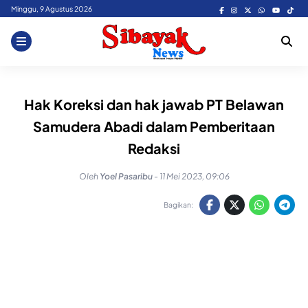
Skip
Minggu, 9 Agustus 2026
to
content
Hak Koreksi dan hak jawab PT Belawan
Samudera Abadi dalam Pemberitaan
Redaksi
Oleh
Yoel Pasaribu
-
11 Mei 2023, 09:06
Bagikan: