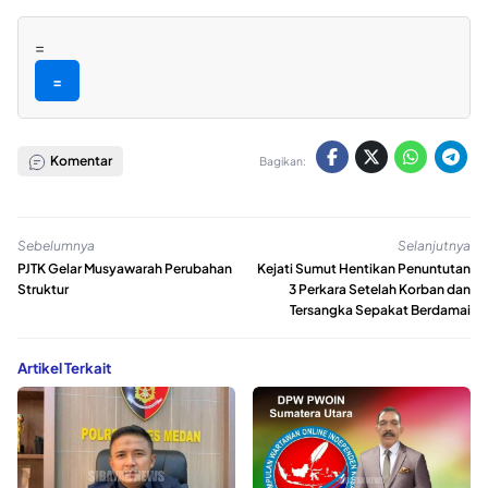
=
=
Komentar
Bagikan:
Sebelumnya
Selanjutnya
PJTK Gelar Musyawarah Perubahan
Kejati Sumut Hentikan Penuntutan
Struktur
3 Perkara Setelah Korban dan
Tersangka Sepakat Berdamai
Artikel Terkait