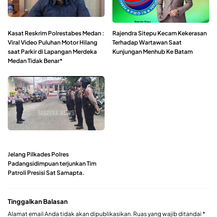
Kasat Reskrim Polrestabes Medan :
Rajendra Sitepu Kecam Kekerasan
Viral Video Puluhan Motor Hilang
Terhadap Wartawan Saat
saat Parkir di Lapangan Merdeka
Kunjungan Menhub Ke Batam
Medan Tidak Benar*
Jelang Pilkades Polres
Padangsidimpuan terjunkan Tim
Patroli Presisi Sat Samapta.
Tinggalkan Balasan
Alamat email Anda tidak akan dipublikasikan.
Ruas yang wajib ditandai
*