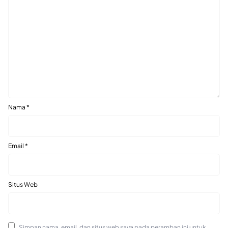
Nama
*
Email
*
Situs Web
Simpan nama, email, dan situs web saya pada peramban ini untuk