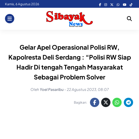
Skip
Kamis, 6 Agustus 2026
to
content
Gelar Apel Operasional Polisi RW,
Kapolresta Deli Serdang : “Polisi RW Siap
Hadir Di tengah Tengah Masyarakat
Sebagai Problem Solver
Oleh
Yoel Pasaribu
-
22 Agustus 2023, 08:07
Bagikan: