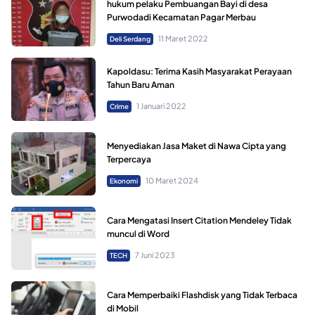
hukum pelaku Pembuangan Bayi di desa
Purwodadi Kecamatan Pagar Merbau
11 Maret 2022
Deli Serdang
Kapoldasu: Terima Kasih Masyarakat Perayaan
Tahun Baru Aman
1 Januari 2022
Crime
Menyediakan Jasa Maket di Nawa Cipta yang
Terpercaya
10 Maret 2024
Ekonomi
Cara Mengatasi Insert Citation Mendeley Tidak
muncul di Word
7 Juni 2023
TECH
Cara Memperbaiki Flashdisk yang Tidak Terbaca
di Mobil