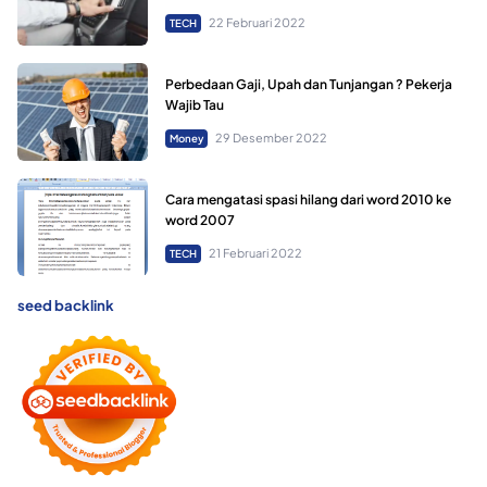
22 Februari 2022
TECH
Perbedaan Gaji, Upah dan Tunjangan ? Pekerja
Wajib Tau
29 Desember 2022
Money
Cara mengatasi spasi hilang dari word 2010 ke
word 2007
21 Februari 2022
TECH
seed backlink