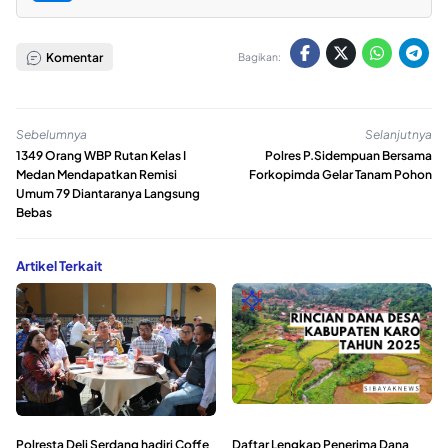
Komentar
Bagikan:
Sebelumnya
Selanjutnya
1349 Orang WBP Rutan Kelas I
Polres P.Sidempuan Bersama
Medan Mendapatkan Remisi
Forkopimda Gelar Tanam Pohon
Umum 79 Diantaranya Langsung
Bebas
Artikel Terkait
Polresta Deli Serdang hadiri Coffe
Daftar Lengkap Penerima Dana