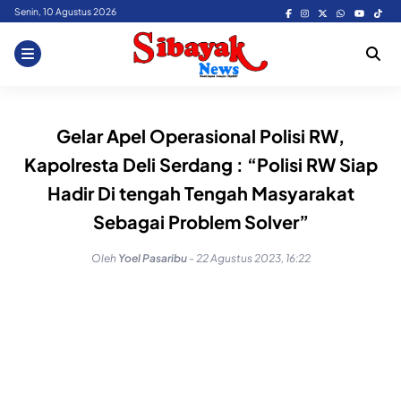
Skip
Senin, 10 Agustus 2026
to
content
Gelar Apel Operasional Polisi RW,
Kapolresta Deli Serdang : “Polisi RW Siap
Hadir Di tengah Tengah Masyarakat
Sebagai Problem Solver”
Oleh
Yoel Pasaribu
-
22 Agustus 2023, 16:22