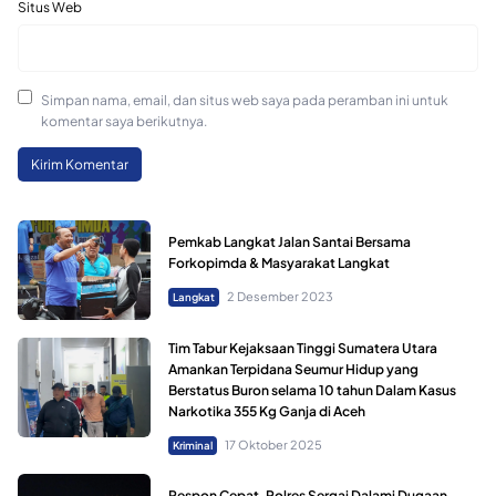
Situs Web
Simpan nama, email, dan situs web saya pada peramban ini untuk
komentar saya berikutnya.
Pemkab Langkat Jalan Santai Bersama
Forkopimda & Masyarakat Langkat
2 Desember 2023
Langkat
Tim Tabur Kejaksaan Tinggi Sumatera Utara
Amankan Terpidana Seumur Hidup yang
Berstatus Buron selama 10 tahun Dalam Kasus
Narkotika 355 Kg Ganja di Aceh
17 Oktober 2025
Kriminal
Respon Cepat, Polres Sergai Dalami Dugaan