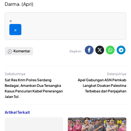
Darma. (Apri)
=
=
Komentar
Bagikan:
Sebelumnya
Selanjutnya
Sat Res Krim Polres Serdang
Apel Gabungan ASN Pemkab
Bedagai, Amankan Dua Tersangka
Langkat Doakan Palestina
Kasus Pencurian Kabel Penerangan
Terbebas dari Penjajahan
Jalan Tol.
Artikel Terkait