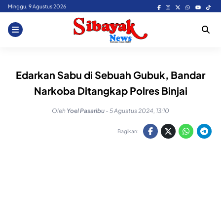
Skip
Minggu, 9 Agustus 2026
to
content
Edarkan Sabu di Sebuah Gubuk, Bandar
Narkoba Ditangkap Polres Binjai
Oleh
Yoel Pasaribu
-
5 Agustus 2024, 13:10
Bagikan: