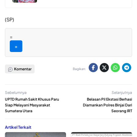
(SP)
=
=
Komentar
Bagikan:
Sebelumnya
Selanjutnya
UPTD Rumah Sakit Khusus Paru
Belasan Pil Ekstasi Berhasi
Siap Melayani Masyarakat
Diamankan Polres Binjai Dari
Sumatera Utara
Seorang IRT
Artikel Terkait